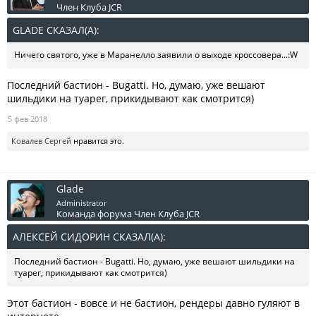
Член Клуба JCR
GLADE СКАЗАЛ(А):
↑
Ничего святого, уже в Маранелло заявили о выходе кроссовера...:W
Последний бастион - Bugatti. Но, думаю, уже вешают
шильдики на туарег, прикидывают как смотрится)
5 фев 2018
Ковалев Сергей
нравится это.
Glade
Administrator
Команда форума
Член Клуба JCR
АЛЕКСЕЙ СИДОРИН СКАЗАЛ(А):
↑
Последний бастион - Bugatti. Но, думаю, уже вешают шильдики на
туарег, прикидывают как смотрится)
Этот бастион - вовсе и не бастион, рендеры давно гуляют в