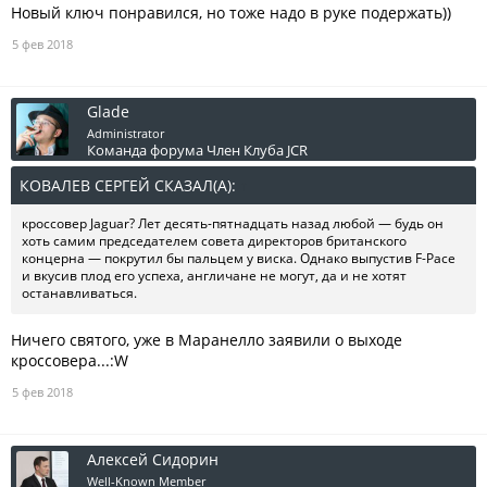
Новый ключ понравился, но тоже надо в руке подержать))
5 фев 2018
Glade
Administrator
Команда форума
Член Клуба JCR
КОВАЛЕВ СЕРГЕЙ СКАЗАЛ(А):
↑
кроссовер Jaguar? Лет десять-пятнадцать назад любой — будь он
хоть самим председателем совета директоров британского
концерна — покрутил бы пальцем у виска. Однако выпустив F-Pace
и вкусив плод его успеха, англичане не могут, да и не хотят
останавливаться.
Ничего святого, уже в Маранелло заявили о выходе
кроссовера...:W
5 фев 2018
Алексей Сидорин
Well-Known Member