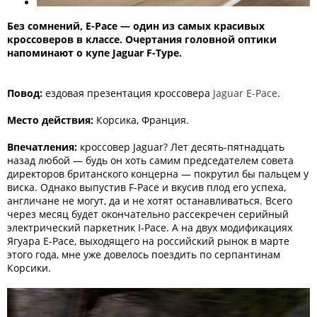
Без сомнений, E-Pace — один из самых красивых
кроссоверов в классе. Очертания головной оптики
напоминают о купе Jaguar F-Type.
Повод:
ездовая презентация кроссовера
Jaguar E-Pace
.
Место действия:
Корсика, Франция.
Впечатления:
кроссовер Jaguar? Лет десять-пятнадцать
назад любой — будь он хоть самим председателем совета
директоров британского концерна — покрутил бы пальцем у
виска. Однако выпустив F-Pace и вкусив плод его успеха,
англичане не могут, да и не хотят останавливаться. Всего
через месяц будет окончательно рассекречен серийный
электрический паркетник I-Pace. А на двух модификациях
Ягуара E-Pace, выходящего на российский рынок в марте
этого года, мне уже довелось поездить по серпантинам
Корсики.