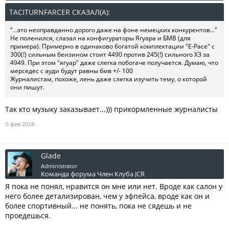
TACITURNFARCER СКАЗАЛ(А):
↑
"...это неоправданно дорого даже на фоне немецких конкурентов..."
Не поленился, слазал на конфигураторы Ягуара и БМВ (для
примера). Примерно в одинаково богатой комплектации "E-Pace" с
300(!) сильным бензином стоит 4490 против 245(!) сильного X3 за
4949. При этом "ягуар" даже слегка побогаче получается. Думаю, что
мерседес с ауди будут равны бмв +/- 100
Журналистам, похоже, лень даже слегка изучить тему, о которой
они пишут.
Так кто музыку заказывает...))) прикормленные журналисты
5 фев 2018
Glade
Administrator
Команда форума
Член Клуба JCR
Я пока не понял, нравится он мне или нет. Вроде как салон у
него более детализирован, чем у эфпейса, вроде как он и
более спортивный... не понять, пока не сядешь и не
проедешься.