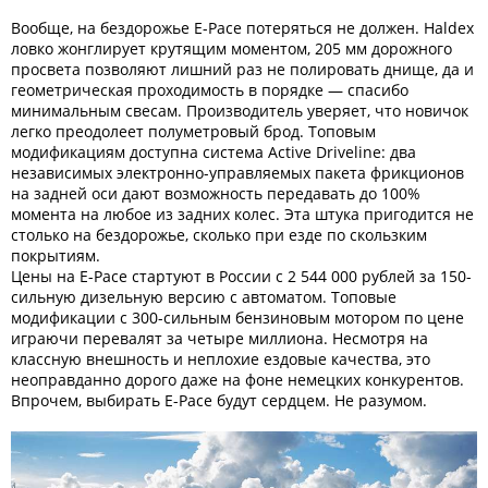
Вообще, на бездорожье E-Pace потеряться не должен. Haldex
ловко жонглирует крутящим моментом, 205 мм дорожного
просвета позволяют лишний раз не полировать днище, да и
геометрическая проходимость в порядке — спасибо
минимальным свесам. Производитель уверяет, что новичок
легко преодолеет полуметровый брод. Топовым
модификациям доступна система Active Driveline: два
независимых электронно-управляемых пакета фрикционов
на задней оси дают возможность передавать до 100%
момента на любое из задних колес. Эта штука пригодится не
столько на бездорожье, сколько при езде по скользким
покрытиям.
Цены на E-Pace стартуют в России с 2 544 000 рублей за 150-
сильную дизельную версию с автоматом. Топовые
модификации с 300-сильным бензиновым мотором по цене
играючи перевалят за четыре миллиона. Несмотря на
классную внешность и неплохие ездовые качества, это
неоправданно дорого даже на фоне немецких конкурентов.
Впрочем, выбирать E-Pace будут сердцем. Не разумом.