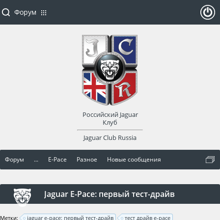
Форум
ойти
или
заре
Российский Jaguar
гист
Клуб
Jaguar Club Russia
рир
Форум
...
E-Pace
Разное
Новые сообщения
оват
ься
Jaguar E-Pace: первый тест-драйв
Метки:
jaguar e-pace: первый тест-драйв
тест драйв e-pace