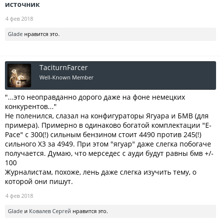
источник
4 фев 2018
Glade
нравится это.
TaciturnFarcer
Well-Known Member
"...это неоправданно дорого даже на фоне немецких
конкурентов..."
Не поленился, слазал на конфигураторы Ягуара и БМВ (для
примера). Примерно в одинаково богатой комплектации "E-
Pace" с 300(!) сильным бензином стоит 4490 против 245(!)
сильного X3 за 4949. При этом "ягуар" даже слегка побогаче
получается. Думаю, что мерседес с ауди будут равны бмв +/-
100
Журналистам, похоже, лень даже слегка изучить тему, о
которой они пишут.
4 фев 2018
Glade
и
Ковалев Сергей
нравится это.