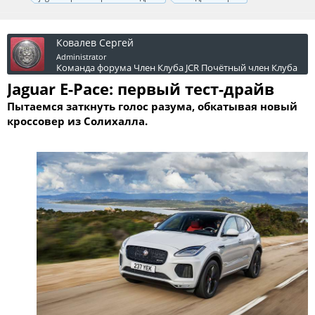
Ковалев Сергей
Administrator
Команда форума
Член Клуба JCR
Почётный член Клуба
Jaguar E-Pace: первый тест-драйв
Пытаемся заткнуть голос разума, обкатывая новый
кроссовер из Солихалла.