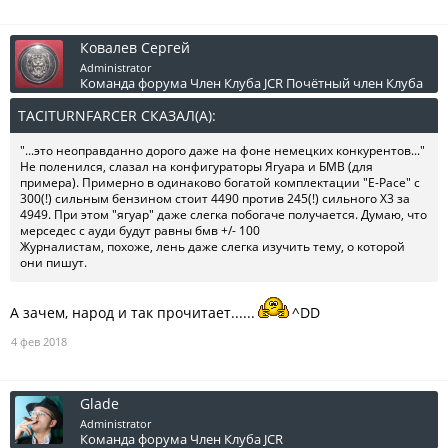
Ковалев Сергей
Administrator
Команда форума
Член Клуба JCR
Почётный член Клуба
TACITURNFARCER СКАЗАЛ(А):
↑
"...это неоправданно дорого даже на фоне немецких конкурентов..."
Не поленился, слазал на конфигураторы Ягуара и БМВ (для
примера). Примерно в одинаково богатой комплектации "E-Pace" с
300(!) сильным бензином стоит 4490 против 245(!) сильного X3 за
4949. При этом "ягуар" даже слегка побогаче получается. Думаю, что
мерседес с ауди будут равны бмв +/- 100
Журналистам, похоже, лень даже слегка изучить тему, о которой
они пишут.
А зачем, народ и так прочитает......
^DD
4 фев 2018
Glade
Administrator
Команда форума
Член Клуба JCR