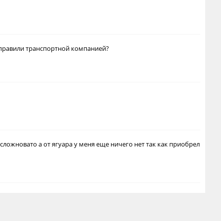
отправили транспортной компанией?
сложновато а от ягуара у меня еще ничего нет так как приобрел
Valery Dubovitsky
MeR013