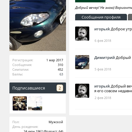
Добрый вечер! Не знаю) Вариант
Сообщения профиля
игорьxk
Доброе утр
6 фев 2018
Димитрий
Добрый 
Регистрация:
1 мар 2017
Сообщения:
310
5 фев 2018
Симпатии:
452
Баллы:
63
игорьxk
Добрый веч
Подписавшиеся
2
я его совсем недавн
2 фев 2018
Пол:
Мужской
День рождения:
24 июн 1962
(Возраст: 64)