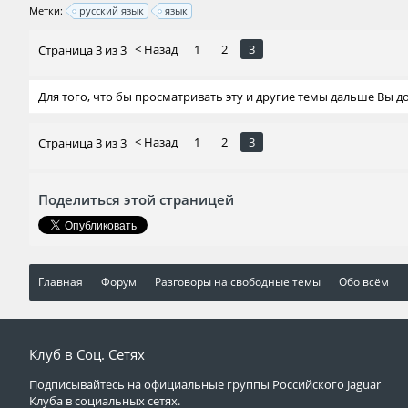
Метки:
русский язык
язык
< Назад
1
2
3
Страница 3 из 3
Для того, что бы просматривать эту и другие темы дальше Вы 
< Назад
1
2
3
Страница 3 из 3
Поделиться этой страницей
Главная
Форум
Разговоры на свободные темы
Обо всём
Клуб в Соц. Сетях
Подписывайтесь на официальные группы Российского Jaguar
Клуба в социальных сетях.