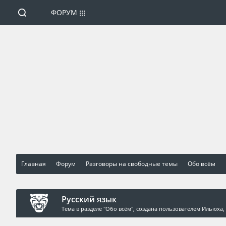
ФОРУМ
Главная
Форум
Разговоры на свободные темы
Обо всём
Русский язык
Тема в разделе "
Обо всём
", создана пользователем
Ильюха
,