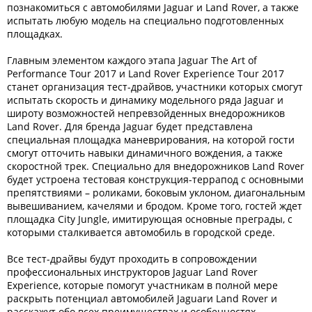
познакомиться с автомобилями Jaguar и Land Rover, а также
испытать любую модель на специально подготовленных
площадках.
Главным элементом каждого этапа Jaguar The Art of
Performance Tour 2017 и Land Rover Experience Tour 2017
станет организация тест-драйвов, участники которых смогут
испытать скорость и динамику модельного ряда Jaguar и
широту возможностей непревзойденных внедорожников
Land Rover. Для бренда Jaguar будет представлена
специальная площадка маневрирования, на которой гости
смогут отточить навыки динамичного вождения, а также
скоростной трек. Специально для внедорожников Land Rover
будет устроена тестовая конструкция-террапод с основными
препятствиями – роликами, боковым уклоном, диагональным
вывешиванием, качелями и бродом. Кроме того, гостей ждет
площадка City Jungle, имитирующая основные преграды, с
которыми сталкивается автомобиль в городской среде.
Все тест-драйвы будут проходить в сопровождении
профессиональных инструкторов Jaguar Land Rover
Experience, которые помогут участникам в полной мере
раскрыть потенциал автомобилей Jaguarи Land Rover и
расскажут обо всех преимуществах и особенностях