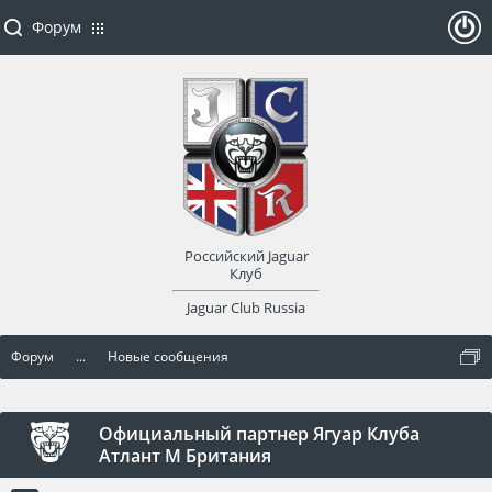
Форум
ойти
или
заре
Российский Jaguar
гист
Клуб
Jaguar Club Russia
рир
Форум
...
Новые сообщения
оват
ься
Официальный партнер Ягуар Клуба
Атлант М Британия