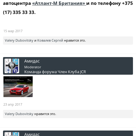
автоцентра
«Атлант-М Британия»
и по телефону +375
(17) 335 33 33.
15 мар 2017
Valery Dubovitsky
и
Ковалев Сергей
нравится это.
Амидас
Moderator
Команда форума
Член Клуба JCR
23 апр 2017
Valery Dubovitsky
нравится это.
Амидас