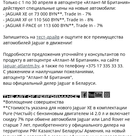
Только с 1 по 30 апреля в автоцентре «Атлант-М Британия»
действуют специальные цены на новые автомобили:
- JAGUAR XE от 73 000 BYN**, Trade In - 7%
- JAGUAR XF от 110 560 BYN**, Trade In - 8%
- JAGUAR F-PACE от 113 600 BYN**, Trade In - 7%
Запишитесь на
тест-драйв
и ощутите все преимущества
автомобилей Jaguar в движении!
Подробности предложения уточняйте у консультантов по
продукту в автоцентре «Атлант-М Британия», на сайте
jaguar-atlantm.by
, а также по телефону +375 17 335 33 33.
С уважением и наилучшими пожеланиями,
автоцентр "Атлант-М Британия",
ваш официальный дилер Jaguar в Беларуси.
*Воплощение совершенства
**Стоимость указана для нового Jaguar XE в комплектации
Pure (Чистый) с бензиновым двигателем i4 2.0 л и включает
скидку 7% при обмене автомобиля Jaguar или Land Rover не
старше 7 лет, приобретенного у официального дилера на
территории РФ/ Казахстан/ Беларусь/ Армения, на новый