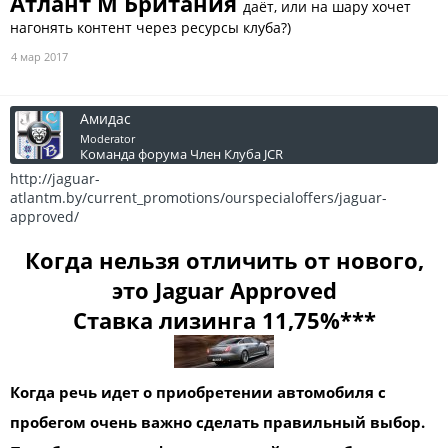
Атлант М Британия
даёт, или на шару хочет
нагонять контент через ресурсы клуба?)
4 мар 2017
Амидас
Moderator
Команда форума
Член Клуба JCR
http://jaguar-
atlantm.by/current_promotions/ourspecialoffers/jaguar-
approved/
Когда нельзя отличить от нового,
это Jaguar Approved
Ставка лизинга 11,75%***
Когда речь идет о приобретении автомобиля с
пробегом очень важно сделать правильный выбор.