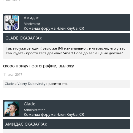
Амидас
Moderator
Команда форума
Член Клуба JCR
GLADE СКАЗАЛ(А):
↑
Так это уже сегодня! Было же 8-9 изначально... интересно, что у вас
там будет - просто тест драйвы? Smart Cone до вас еще не доехал?
скоро придут фотографии, выложу
11 июл 2017
Glade
и
Valery Dubovitsky
нравится это.
Glade
Administrator
Команда форума
Член Клуба JCR
АМИДАС СКАЗАЛ(А):
↑