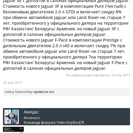
Jaguar XE с доплатой в салонах официальных дилеров Jaguar.
Стоимость нового Jaguar XF в комплектации Pure (Чистый) с
бензиновым двигателем 2.0 л GTDi и включает скидку 8%
при обмене автомобиля Jaguar или Land Rover не старше 7
лет, приобретенного у официального дилера на территории
РФ/ Казахстан/ Беларусь/ Армения, на новый Jaguar XF с
доплатой в салонах официальных дилеров Jaguar.
Стоимость нового Jaguar F-Pace в комплектации Prestige с
дизельным двигателем 2.0 л i4D и включает скидку 7% при
обмене автомобиля Jaguar или Land Rover не старше 7 лет,
приобретенного у официального дилера 7на территории
РФ/ Казахстан/ Беларусь/ Армения, на новый Jaguar F-Pace с
доплатой в салонах официальных дилеров Jaguar.
Последнее редактирование:
23 апр 2017
23 апр 2017
Valery Dubovitsky
нравится это.
Амидас
Moderator
Команда форума
Член Клуба JCR