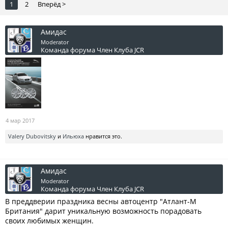
1
2
Вперёд >
Амидас
Moderator
Команда форума
Член Клуба JCR
4 мар 2017
Valery Dubovitsky
и
Ильюха
нравится это.
Амидас
Moderator
Команда форума
Член Клуба JCR
В преддверии праздника весны автоцентр "Атлант-М
Британия" дарит уникальную возможность порадовать
своих любимых женщин.