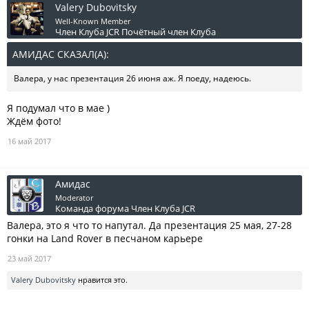
Valery Dubovitsky
Well-Known Member
Член Клуба JCR
Почётный член Клуба
АМИДАС СКАЗАЛ(А):
↑
Валера, у нас презентация 26 июня аж. Я поеду, надеюсь.
Я подумал что в мае )
Ждём фото!
16 май 2017
Амидас
Moderator
Команда форума
Член Клуба JCR
Валера, это я что то напутал. Да презентация 25 мая, 27-28
гонки на Land Rover в песчаном карьере
23 май 2017
Valery Dubovitsky
нравится это.