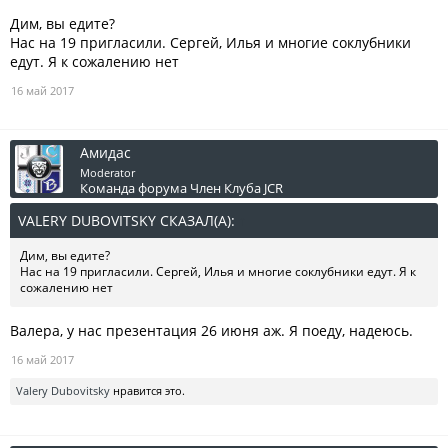
Дим, вы едите?
Добро пожаловать в захватывающее путешествие с совершенно
новым Discovery!
Нас на 19 пригласили. Сергей, Илья и многие соклубники
едут. Я к сожалению нет
Куда бы Вы ни отправились, что бы ни упаковали в багаж и кого бы
ни пригласили с собой, новый Discovery – тот автомобиль, который
16 май 2017
Вам нужен.
Сделайте заказ прямо сейчас: первые 5 автомобилей Discovery
Амидас
укомплектованы оригинальными велосипедами Land Rover!
Moderator
Станьте обладателем самого универсального семейного
Команда форума
Член Клуба JCR
внедорожника Land Rover, открывая мир путешествий с Discovery!
VALERY DUBOVITSKY СКАЗАЛ(А):
↑
Подробности у специалистов по продукту отдела продаж
автомобилей автоцентра «Атлант-М Британия» по телефону +375
Дим, вы едите?
(17) 335 33 33.
Нас на 19 пригласили. Сергей, Илья и многие соклубники едут. Я к
сожалению нет
С уважением и наилучшими пожеланиями,
Валера, у нас презентация 26 июня аж. Я поеду, надеюсь.
официальный дилер Land Rover «Атлант-М Британия».
*За гранью обыденного.
16 май 2017
Valery Dubovitsky
нравится это.