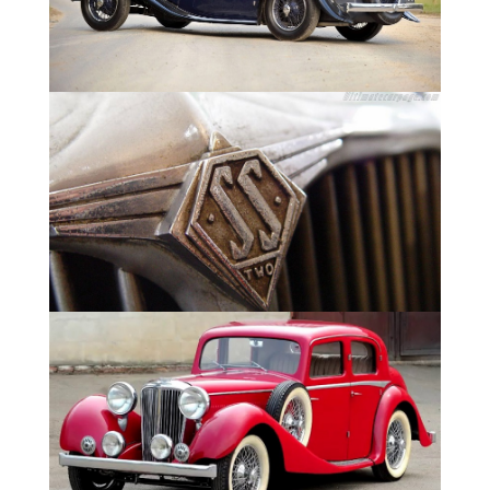
1934-1936 SS1
Airline Coupe
1936 SS1 Airline Saloon
Всего за весь период производства SS1 и
SS2 с октября 1931 по июль 1936 -
произведено 5812 автомобилей.
Технические характеристики SS1 1931 г.:
Двигатель 2.5 литра (2552) мощностью 45
л.с. (34 кВТ); с 10/1932 - 48 л.с. (36 кВт)