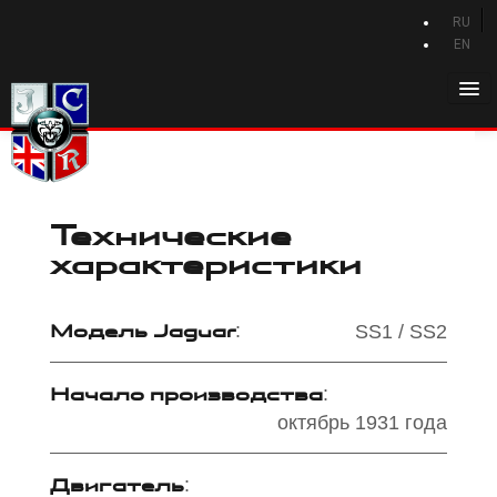
RU
EN
Главная
История Jaguar
Каталог Jaguar
Технические
Новости Jaguar
характеристики
Клуб
Модель Jaguar
:
Программа привилегий
SS1 / SS2
Форум
Начало производства
:
Контакты
октябрь 1931 года
Двигатель
: