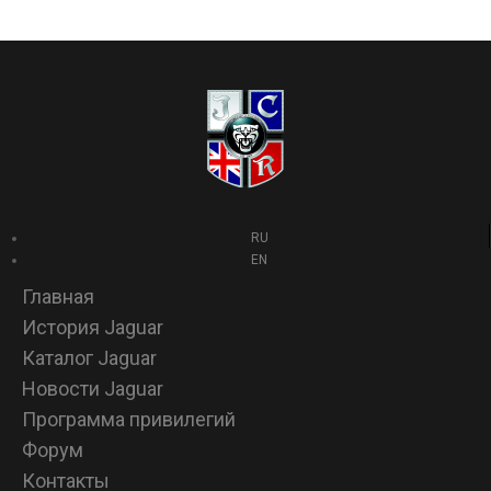
RU
EN
Главная
История Jaguar
Каталог Jaguar
Новости Jaguar
Программа привилегий
Форум
Контакты