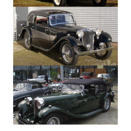
Двигатель 2.6 литра (2663) мощностью 62
л.с. (46 кВт)
Длинна - 4670 мм
Ширина - 1664 мм
Высота – 1435 мм
Колесная база – 3023 мм
Передняя колея -1346 мм
Задняя колея – 1359 мм
Максимальная скорость 130 км в час
Масса - 1500 кг
Разгон 0-60 mph – 21сек.
Коробка передач - четырех ступенчатая,
механическая.
Подвеска - на полуэллиптических рессорах
Амортизаторы - механические регулируемые
тип «Andre Hatford»
Тормозная система - фирмы Bendix
Колеса - Dunlop, камерные 5.50х18
Технические характеристики SS2 1931г: