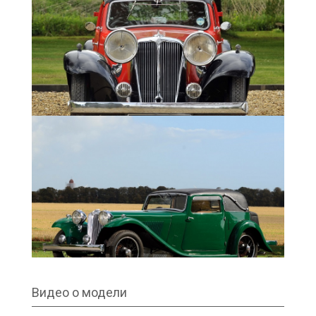
л.с. (24 кВт)
Длинна - 4166 мм
Ширина - 1422 мм
Высота – 1372 мм
Колесная база – 2642 мм
Передняя колея - 1181 мм
Задняя колея – 1181 мм
Максимальная скорость - 105 км в час
Масса - 1000 кг
Разгон 0-60 mph – 50
Коробка передач - четырех ступенчатая,
механическая.
Подвеска - на полуэллиптических рессорах
Амортизаторы – механические регулируемые
тип «Andre Hartford»
Тормозная система - механическая
Колеса - Dunlop, камерные 4.75х18
Всего с 1932 года по 1936 год произведено:
Видео о модели
SS1 Coupe 1932 – 1936 произведено - 1637