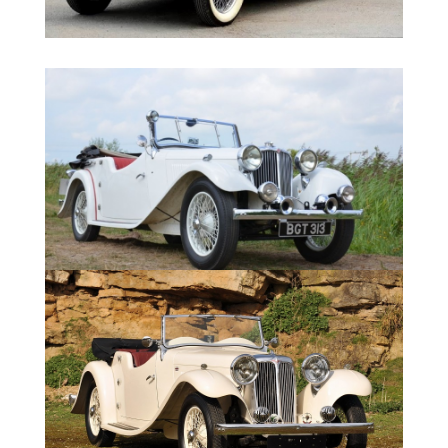
Длинна - 4420; с 10/1932 - 4724 мм
Ширина - 1524; с 10/1932 - 1613 мм
Высота – 1397 мм
Колесная база – 3023 мм
Передняя колея - 1295 мм
Задняя колея – 1295 мм
Максимальная скорость - 120 км в час
Масса - 1300 кг
Разгон 0-60 mph – 28 сек.
Коробка передач - четырех ступенчатая,
механическая.
Подвеска - на полуэллиптических рессорах
Аммортизаторы - механические
регулируемые тип "Andre Hartford"
Тормозная система - фирмы Bendix
Колеса - Dunlop, камерные 5.50х18
В 1932 SS1 Coupeстоил 310£.
Технические характеристики SS1
Airline
1934
г.: