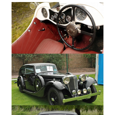
Двигатель 1.0 литра (1004) мощностью 28
л.с. (21 кВт)
Длинна - 3658 мм
Ширина - 1373 мм
Высота – 1372 мм
Колесная база – 3286 мм
Передняя колея - 1122 мм
Задняя колея – 1122 мм
Максимальная скорость - 95 км в час
Масса - 800 кг
Разгон 0-60 mph – не известно
Коробка передач - трех ступенчатая,
механическая.
Подвеска - на полуэллиптических рессорах
Амортизаторы – механические регулируемые
тип «Andre Hartford»
Тормозная система - механическая
Колеса - Dunlop, камерные 4.75х18
Технические характеристики SS2 1933г:
Двигатель 1.35 литра (1343) мощностью 32