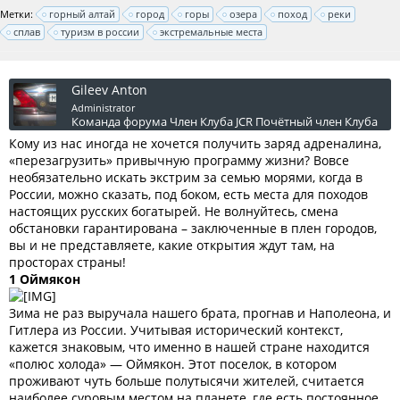
Метки:
горный алтай
город
горы
озера
поход
реки
сплав
туризм в россии
экстремальные места
Gileev Anton
Administrator
Команда форума
Член Клуба JCR
Почётный член Клуба
Кому из нас иногда не хочется получить заряд адреналина,
«перезагрузить» привычную программу жизни? Вовсе
необязательно искать экстрим за семью морями, когда в
России, можно сказать, под боком, есть места для походов
настоящих русских богатырей. Не волнуйтесь, смена
обстановки гарантирована – заключенные в плен городов,
вы и не представляете, какие открытия ждут там, на
просторах страны!
1 Оймякон
Зима не раз выручала нашего брата, прогнав и Наполеона, и
Гитлера из России. Учитывая исторический контекст,
кажется знаковым, что именно в нашей стране находится
«полюс холода» — Оймякон. Этот поселок, в котором
проживают чуть больше полутысячи жителей, считается
наиболее суровым местом на планете, где есть постоянное