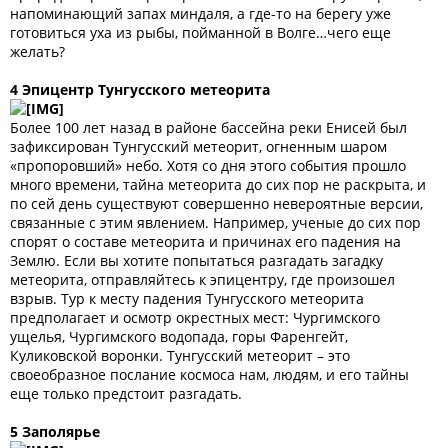
напоминающий запах миндаля, а где-то на берегу уже
готовиться уха из рыбы, пойманной в Волге…чего еще
желать?
4 Эпицентр Тунгусского метеорита
Более 100 лет назад в районе бассейна реки Енисей был
зафиксирован Тунгусский метеорит, огненным шаром
«пропоровший» небо. Хотя со дня этого события прошло
много времени, тайна метеорита до сих пор не раскрыта, и
по сей день существуют совершенно невероятные версии,
связанные с этим явлением. Например, ученые до сих пор
спорят о составе метеорита и причинах его падения на
Землю. Если вы хотите попытаться разгадать загадку
метеорита, отправляйтесь к эпицентру, где произошел
взрыв. Тур к месту падения Тунгусского метеорита
предполагает и осмотр окрестных мест: Чургимского
ущелья, Чургимского водопада, горы Фаренгейт,
Куликовской воронки. Тунгусский метеорит – это
своеобразное послание космоса нам, людям, и его тайны
еще только предстоит разгадать.
5 Заполярье