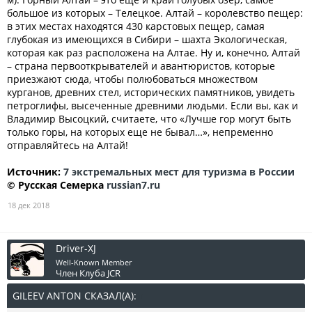
большое из которых – Телецкое. Алтай – королевство пещер:
в этих местах находятся 430 карстовых пещер, самая
глубокая из имеющихся в Сибири – шахта Экологическая,
которая как раз расположена на Алтае. Ну и, конечно, Алтай
– страна первооткрывателей и авантюристов, которые
приезжают сюда, чтобы полюбоваться множеством
курганов, древних стел, исторических памятников, увидеть
петроглифы, высеченные древними людьми. Если вы, как и
Владимир Высоцкий, считаете, что «Лучше гор могут быть
только горы, на которых еще не бывал…», непременно
отправляйтесь на Алтай!
Источник:
7 экстремальных мест для туризма в России
© Русская Семерка
russian7.ru
18 дек 2018
Driver-XJ
Well-Known Member
Член Клуба JCR
GILEEV ANTON СКАЗАЛ(А):
↑