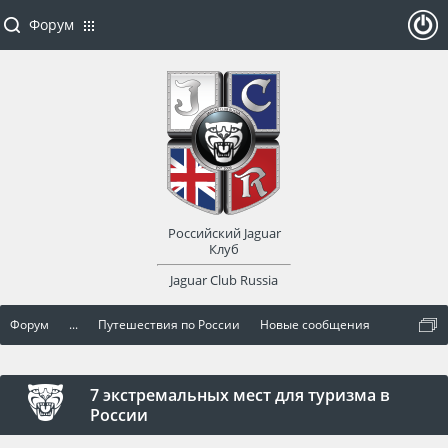
Форум
ойти
или
заре
Российский Jaguar
гист
Клуб
Jaguar Club Russia
рир
Форум
...
Путешествия по России
Новые сообщения
оват
ься
7 экстремальных мест для туризма в
России