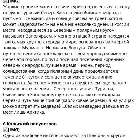
Жаркие тропики манят тысячи туристов, но есть и те, кому
по душе суровый Север. Здесь щеки обжигает мороз, а
пустыня – снежная, да и солнце совсем не греет, хотя и
может «задержаться» на небе на несколько дней. В России
места, находящиеся за Северным полярным кругом,
называют Заполярьем. Именно в нашей стране находятся
три самых крупных города в мире, основанных за «чертой
холода»: Мурманск, Норильск, Воркута. Обычно
путешественники прокладывают свои маршруты именно
через эти города, по пути посещая поселения коренных
северных народов. Лучшее время – июнь, период
солнцестояния, когда полярный день продолжается в
течение 61 суток и солнце не опускается за линию
горизонта. Здесь же можно стать свидетелем еще одного
уникального явления – Северного сияния. Туристы,
бывавшие в Заполярье, шутят, что только в этих краях
березки чуть выше грибов (карликовые березы), а на улицах
можно встретить медведей…белых медведей! Дальше этих
мест лишь Арктика.
6 Кольский полуостров
Одно из наиболее интересных мест за Полярным кругом –