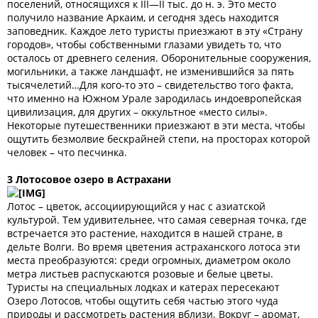
поселений, относящихся к III—II тыс. до н. э. Это место
получило название Аркаим, и сегодня здесь находится
заповедник. Каждое лето туристы приезжают в эту «Страну
городов», чтобы собственными глазами увидеть то, что
осталось от древнего селения. Оборонительные сооружения,
могильники, а также ландшафт, не изменившийся за пять
тысячелетий…Для кого-то это – свидетельство того факта,
что именно на Южном Урале зародилась индоевропейская
цивилизация, для других – оккультное «место силы».
Некоторые путешественники приезжают в эти места, чтобы
ощутить безмолвие бескрайней степи, на просторах которой
человек – что песчинка.
3 Лотосовое озеро в Астрахани
Лотос – цветок, ассоциирующийся у нас с азиатской
культурой. Тем удивительнее, что самая северная точка, где
встречается это растение, находится в нашей стране, в
дельте Волги. Во время цветения астраханского лотоса эти
места преобразуются: среди огромных, диаметром около
метра листьев распускаются розовые и белые цветы.
Туристы на специальных лодках и катерах пересекают
Озеро Лотосов, чтобы ощутить себя частью этого чуда
природы и рассмотреть растения вблизи. Вокруг – аромат,