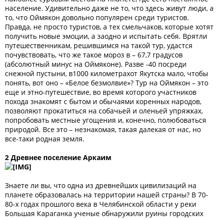
население. Удивительно даже не то, что здесь живут люди, а
то, что Оймякон довольно популярен среди туристов.
Правда, не просто туристов, а тех смельчаков, которые хотят
получить новые эмоции, а заодно и испытать себя. Врятли
путешественникам, решившимся на такой тур, удастся
почувствовать, что же такое мороз в – 67,7 градусов
(абсолютный минус на Оймяконе). Разве -40 посреди
снежной пустыни, в1000 километрахот Якутска мало, чтобы
понять, вот оно – «Белое безмолвие»? Тур на Оймякон – это
еще и этно-путешествие, во время которого участников
похода знакомят с бытом и обычаями коренных народов,
позволяют прокатиться на собачьей и оленьей упряжках,
попробовать местные угощения и, конечно, полюбоваться
природой. Все это – незнакомая, такая далекая от нас, но
все-таки родная земля.
2 Древнее поселение Аркаим
Знаете ли вы, что одна из древнейших цивилизаций на
планете образовалась на территории нашей страны? В 70-
80-х годах прошлого века в Челябинской области у реки
Большая Караганка ученые обнаружили руины городских