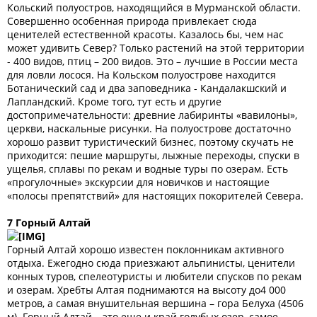
Кольский полуостров, находящийся в Мурманской области.
Совершенно особенная природа привлекает сюда
ценителей естественной красоты. Казалось бы, чем нас
может удивить Север? Только растений на этой территории
- 400 видов, птиц – 200 видов. Это – лучшие в России места
для ловли лосося. На Кольском полуострове находится
Ботанический сад и два заповедника - Кандалакшский и
Лапландский. Кроме того, тут есть и другие
достопримечательности: древние лабиринты «вавилоны»,
церкви, наскальные рисунки. На полуострове достаточно
хорошо развит туристический бизнес, поэтому скучать не
приходится: пешие маршруты, лыжные переходы, спуски в
ущелья, сплавы по рекам и водные туры по озерам. Есть
«прогулочные» экскурсии для новичков и настоящие
«полосы препятствий» для настоящих покорителей Севера.
7 Горный Алтай
Горный Алтай хорошо известен поклонникам активного
отдыха. Ежегодно сюда приезжают альпинисты, ценители
конных туров, спелеотуристы и любители спусков по рекам
и озерам. Хребты Алтая поднимаются на высоту до4 000
метров, а самая внушительная вершина – гора Белуха (4506
м). Горный Алтай – это еще и край голубых озер, самое