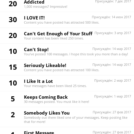
20
Addicted
Присуждён:
7 дек 2017
1,000 messages? Impressive!
30
I LOVE IT!
Присуждён:
14 июн 2017
Content you have posted has attracted 500 likes.
20
Can't Get Enough of Your Stuff
Присуждён:
3 апр 2017
Your content has been liked 250 times.
10
Can't Stop!
Присуждён:
14 мар 2017
You've posted 100 messages. I hope this took you more than a day!
15
Seriously Likeable!
Присуждён:
14 мар 2017
Content you have posted has attracted 100 likes.
10
I Like It a Lot
Присуждён:
2 мар 2017
Your messages have been liked 25 times.
5
Keeps Coming Back
Присуждён:
1 мар 2017
30 messages posted. You must like it here!
2
Somebody Likes You
Присуждён:
27 фев 2017
Somebody out there liked one of your messages. Keep posting like
that for more!
First Message
Присуждён:
27 фев 2017