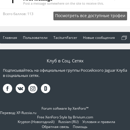
1
Post a message somewhere on the site to receive this.
Всего баллов: 113
Посмотреть все доступные трофеи
Главная
Пользователи
TaciturnFarcer
Новые сообщения
Клуб в Соц. Сетях
Подписывайтесь на официальные группы Российского Jaguar Клуба
в социальных сетях.
Forum software by XenForo™
Перевод:
XF-Russia.ru
Free XenForo Style by Brivium.com
Krypton (Новогодний)
Russian (RU)
Условия и правила
Обратная связь
Помощь