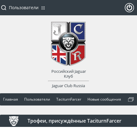
Пользователи
ойти
или
заре
Российский Jaguar
гист
Клуб
Jaguar Club Russia
рир
Главная
Пользователи
TaciturnFarcer
Новые сообщения
оват
ься
Трофеи, присуждённые TaciturnFarcer