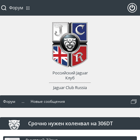
Форум
ойти
или
заре
Российский Jaguar
гист
Клуб
Jaguar Club Russia
рир
Форум
...
Новые сообщения
оват
ься
Срочно нужен коленвал на 306DT