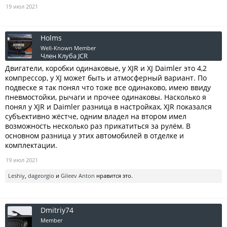
19 июл 2021
Holms
Well-Known Member
Член Клуба JCR
Двигатели, коробки одинаковые, у XJR и XJ Daimler это 4,2
компрессор, у XJ может быть и атмосферный вариант. По
подвеске я так понял что тоже все одинаково, имею ввиду
пневмостойки, рычаги и прочее одинаковы. Насколько я
понял у XJR и Daimler разница в настройках, XJR показался
субъективно жёстче, одним владел на втором имел
возможность несколько раз прикатиться за рулём. В
основном разница у этих автомобилей в отделке и
комплектации.
19 июл 2021
Leshiy
,
dageorgio
и
Gileev Anton
нравится это.
Dmitriy74
Member