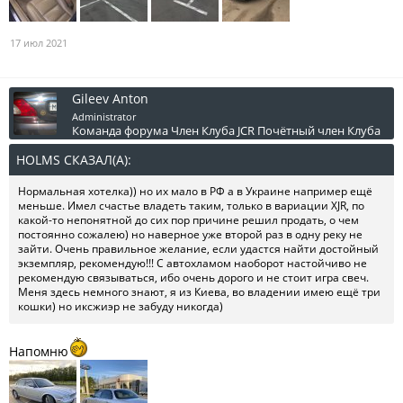
17 июл 2021
Gileev Anton
Administrator
Команда форума
Член Клуба JCR
Почётный член Клуба
HOLMS СКАЗАЛ(А):
↑
Нормальная хотелка)) но их мало в РФ а в Украине например ещё
меньше. Имел счастье владеть таким, только в вариации XJR, по
какой-то непонятной до сих пор причине решил продать, о чем
постоянно сожалею) но наверное уже второй раз в одну реку не
зайти. Очень правильное желание, если удастся найти достойный
экземпляр, рекомендую!!! С автохламом наоборот настойчиво не
рекомендую связываться, ибо очень дорого и не стоит игра свеч.
Меня здесь немного знают, я из Киева, во владении имею ещё три
кошки) но иксжиэр не забуду никогда)
Напомню