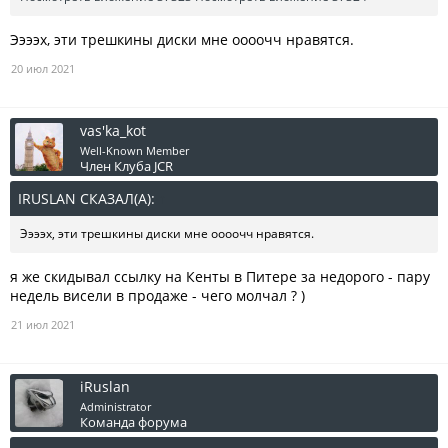
Ээээх, эти трешкины диски мне оооочч нравятся.
20 июл 2021
vas'ka_kot
Well-Known Member
Член Клуба JCR
IRUSLAN СКАЗАЛ(А):
↑
Ээээх, эти трешкины диски мне оооочч нравятся.
я же скидывал ссылку на Кенты в Питере за недорого - пару
недель висели в продаже - чего молчал ? )
21 июл 2021
iRuslan
Administrator
Команда форума