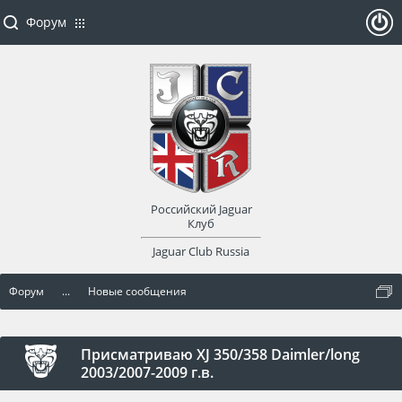
Форум
ойти
или
заре
Российский Jaguar
гист
Клуб
Jaguar Club Russia
рир
Форум
...
Новые сообщения
оват
ься
Присматриваю XJ 350/358 Daimler/long
2003/2007-2009 г.в.