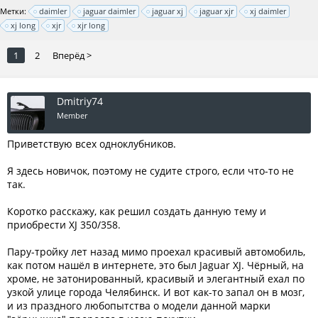
Метки:
daimler
jaguar daimler
jaguar xj
jaguar xjr
xj daimler
xj long
xjr
xjr long
1
2
Вперёд >
Dmitriy74
Member
Приветствую всех одноклубников.
Я здесь новичок, поэтому не судите строго, если что-то не
так.
Коротко расскажу, как решил создать данную тему и
приобрести XJ 350/358.
Пару-тройку лет назад мимо проехал красивый автомобиль,
как потом нашёл в интернете, это был Jaguar XJ. Чёрный, на
хроме, не затонированный, красивый и элегантный ехал по
узкой улице города Челябинск. И вот как-то запал он в мозг,
и из праздного любопытства о модели данной марки