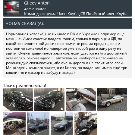
Gileev Anton
Administrator
Команда форума
Член Клуба JCR
Почётный член Клуба
HOLMS СКАЗАЛ(А):
↑
Нормальная хотелка)) но их мало в РФ а в Украине например ещё
меньше. Имел счастье владеть таким, только в вариации XJR, по
какой-то непонятной до сих пор причине решил продать, о чем
постоянно сожалею) но наверное уже второй раз в одну реку не
зайти. Очень правильное желание, если удастся найти достойный
экземпляр, рекомендую!!! С автохламом наоборот настойчиво не
рекомендую связываться, ибо очень дорого и не стоит игра свеч.
Меня здесь немного знают, я из Киева, во владении имею ещё три
кошки) но иксжиэр не забуду никогда)
Таких реально мало!