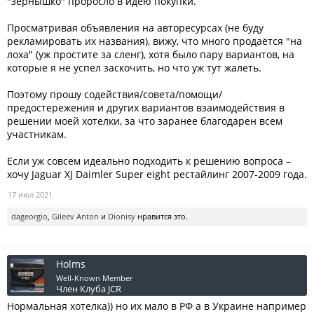
"зёрнышко" проросло в идею покупки.
Просматривая объявления на авторесурсах (не буду
рекламировать их названия), вижу, что много продаётся "на
лоха" (уж простите за сленг), хотя было пару вариантов, на
которые я не успел заскочить, но что уж тут жалеть.
Поэтому прошу содействия/совета/помощи/
предостережения и других вариантов взаимодействия в
решении моей хотелки, за что заранее благодарен всем
участникам.
Если уж совсем идеально подходить к решению вопроса –
хочу Jaguar XJ Daimler Super eight рестайлинг 2007-2009 года.
17 июл 2021
dageorgio
,
Gileev Anton
и
Dionisy
нравится это.
Holms
Well-Known Member
Член Клуба JCR
Нормальная хотелка)) но их мало в РФ а в Украине например