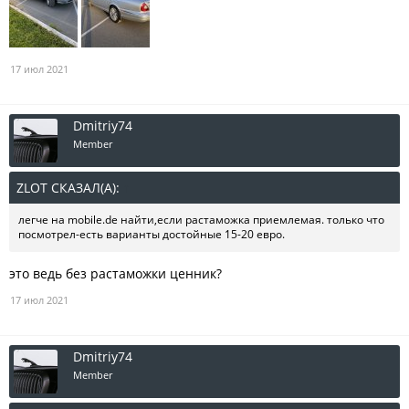
17 июл 2021
Dmitriy74
Member
ZLOT СКАЗАЛ(А):
↑
легче на mobile.de найти,если растаможка приемлемая. только что
посмотрел-есть варианты достойные 15-20 евро.
это ведь без растаможки ценник?
17 июл 2021
Dmitriy74
Member