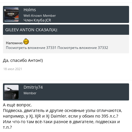
Holms
Well-Known Member
Член Клуба JCR
GILEEV ANTON СКАЗАЛ(А):
↑
Напомню
Посмотреть вложение 37331
Посмотреть вложение 37332
Да, спасибо Антон!)
18 июл 2021
Dmitriy74
Member
А ещё вопрос.
Подвеска, двигатель и другие основные узлы отличаются,
например, у XJ, XJR и XJ Daimler, если у обоих по 395 л.с.?
Или что-то там всё-таки разное в двигателе, подвесках и
т.п.?