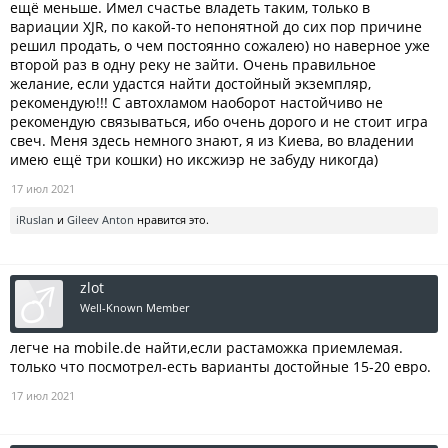
ещё меньше. Имел счастье владеть таким, только в
вариации XJR, по какой-то непонятной до сих пор причине
решил продать, о чем постоянно сожалею) но наверное уже
второй раз в одну реку не зайти. Очень правильное
желание, если удастся найти достойный экземпляр,
рекомендую!!! С автохламом наоборот настойчиво не
рекомендую связываться, ибо очень дорого и не стоит игра
свеч. Меня здесь немного знают, я из Киева, во владении
имею ещё три кошки) но иксжиэр не забуду никогда)
17 июл 2021
iRuslan
и
Gileev Anton
нравится это.
zlot
Well-Known Member
легче на mobile.de найти,если растаможка приемлемая.
только что посмотрел-есть варианты достойные 15-20 евро.
17 июл 2021