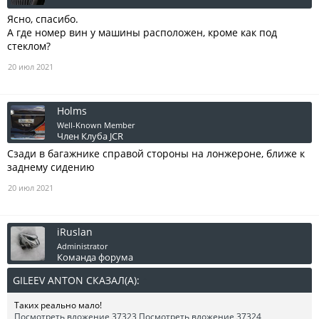
Ясно, спасибо.
А где номер вин у машины расположен, кроме как под
стеклом?
20 июл 2021
Holms
Well-Known Member
Член Клуба JCR
Сзади в багажнике справой стороны на лонжероне, ближе к
заднему сидению
20 июл 2021
iRuslan
Administrator
Команда форума
GILEEV ANTON СКАЗАЛ(А):
↑
Таких реально мало!
Посмотреть вложение 37323
Посмотреть вложение 37324