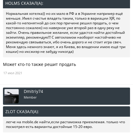
HOLMS СКАЗАЛ(А):
↑
Нормальная хотелка)) но их мало в РФ а в Украине например ещё
меньше. Имел счастье владеть таким, только в вариации XJR, по
какой-то непонятной до сих пор причине решил продать, о чем
постоянно сожалею) но наверное уже второй раз в одну реку не
зайти. Очень правильное желание, если удастся найти достойный
экземпляр, рекомендую!!! С автохламом наоборот настойчиво не
рекомендую связываться, ибо очень дорого и не стоит игра свеч.
Меня здесь немного знают, я из Киева, во владении имею ещё три
кошки) но иксжиэр не забуду никогда)
Может кто-то также решит продать
17 июл 2021
Dmitriy74
Member
ZLOT СКАЗАЛ(А):
↑
легче на mobile.de найти,если растаможка приемлемая. только что
посмотрел-есть варианты достойные 15-20 евро.