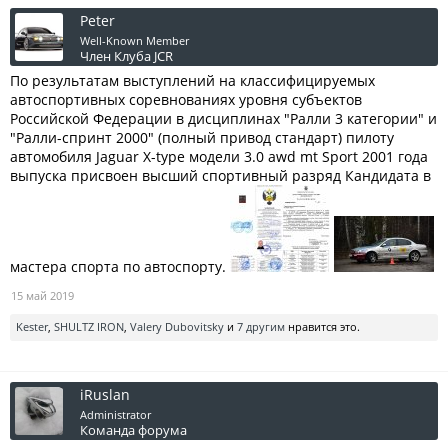
Peter
Well-Known Member
Член Клуба JCR
По результатам выступлений на классифицируемых
автоспортивных соревнованиях уровня субъектов
Российской Федерации в дисциплинах "Ралли 3 категории" и
"Ралли-спринт 2000" (полный привод стандарт) пилоту
автомобиля Jaguar X-type модели 3.0 awd mt Sport 2001 года
выпуска присвоен высший спортивный разряд Кандидата в
мастера спорта по автоспорту.
15 май 2019
Kester
,
SHULTZ IRON
,
Valery Dubovitsky
и
7 другим
нравится это.
iRuslan
Administrator
Команда форума