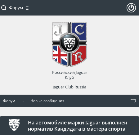
Форум
ойти
или
заре
Российский Jaguar
гист
Клуб
Jaguar Club Russia
рир
Форум
...
Новые сообщения
оват
ься
На автомобиле марки Jaguar выполнен
норматив Кандидата в мастера спорта