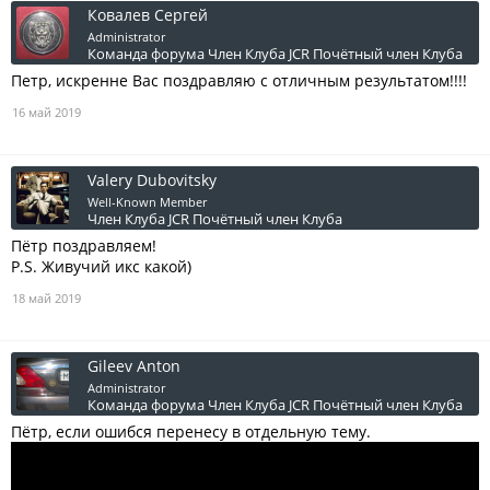
Ковалев Сергей
Administrator
Команда форума
Член Клуба JCR
Почётный член Клуба
Петр, искренне Вас поздравляю с отличным результатом!!!!
16 май 2019
Valery Dubovitsky
Well-Known Member
Член Клуба JCR
Почётный член Клуба
Пётр поздравляем!
P.S. Живучий икс какой)
18 май 2019
Gileev Anton
Administrator
Команда форума
Член Клуба JCR
Почётный член Клуба
Пётр, если ошибся перенесу в отдельную тему.