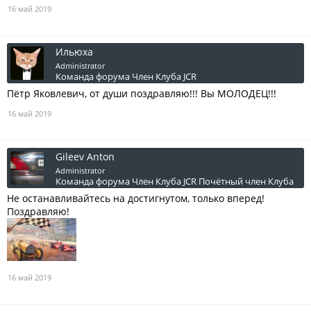
16 май 2019
Ильюха
Administrator
Команда форума
Член Клуба JCR
Пётр Яковлевич, от души поздравляю!!! Вы МОЛОДЕЦ!!!
16 май 2019
Gileev Anton
Administrator
Команда форума
Член Клуба JCR
Почётный член Клуба
Не останавливайтесь на достигнутом, только вперед!
Поздравляю!
16 май 2019