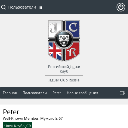
Пользователи
ойти
или
заре
Российский Jaguar
гист
Клуб
Jaguar Club Russia
рир
Главная
Пользователи
Peter
Новые сообщения
оват
Peter
ься
Well-Known Member
, Мужской, 67
Член Клуба JCR