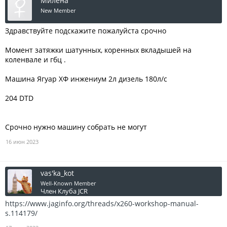
Милена
New Member
Здравствуйте подскажите пожалуйста срочно
Момент затяжки шатунных, коренных вкладышей на
коленвале и гбц .
Машина Ягуар ХФ инжениум 2л дизель 180л/с
204 DTD
Срочно нужно машину собрать не могут
16 июн 2023
vas'ka_kot
Well-Known Member
Член Клуба JCR
https://www.jaginfo.org/threads/x260-workshop-manual-
s.114179/