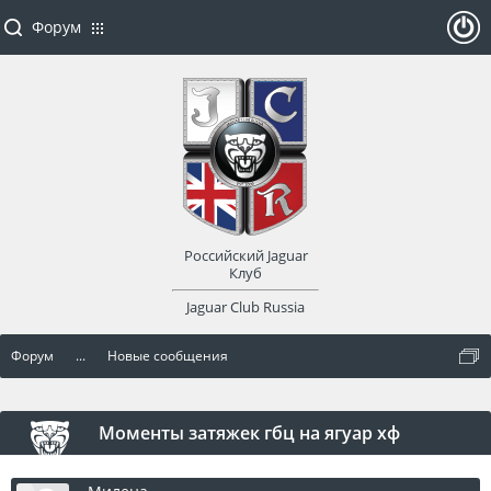
Форум
ойти
или
заре
Российский Jaguar
гист
Клуб
Jaguar Club Russia
рир
Форум
...
Новые сообщения
оват
ься
Моменты затяжек гбц на ягуар хф