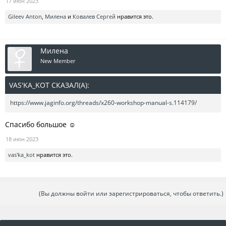
17 июн 2023
Gileev Anton
,
Милена
и
Ковалев Сергей
нравится это.
Милена
New Member
VAS'KA_KOT СКАЗАЛ(А):
↑
https://www.jaginfo.org/threads/x260-workshop-manual-s.114179/
Спасибо большое ☺️
18 июн 2023
vas'ka_kot
нравится это.
(Вы должны войти или зарегистрироваться, чтобы ответить.)