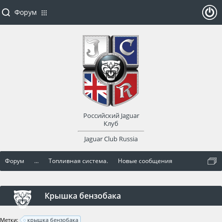
Форум
ойти
или
заре
Российский Jaguar
гист
Клуб
Jaguar Club Russia
рир
Форум
...
Топливная система.
Новые сообщения
оват
ься
Крышка бензобака
Метки:
крышка бензобака