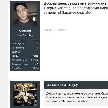
Добрый день, уважаемые форумчане. С
Открыл капот, снял пластиковую накл
заменить? Заранее спасибо
Samani
,
27 июл 2019
Samani
New Member
Сообщения:
2
Симпатии:
0
Баллы:
1
Город:
Киев
Автомобиль:
S-Type
Комплектация:
2.5
Год a/м:
2004
SAMANI СКАЗАЛ(А):
↑
Добрый день, уважаемые форумчане. Скажи
Открыл капот, снял пластиковую накладку,
заменить? Заранее спасибо