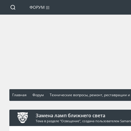
ФОРУМ
Главная
Форум
Технические вопросы, ремонт, реставрации и
Замена ламп ближнего света
Тема в разделе "
Освещение
", создана пользователем
Saman