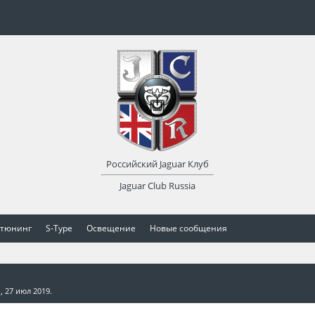
Российский Jaguar Клуб
Jaguar Club Russia
 тюнинг
S-Type
Освещение
Новые сообщения
i
,
27 июл 2019
.