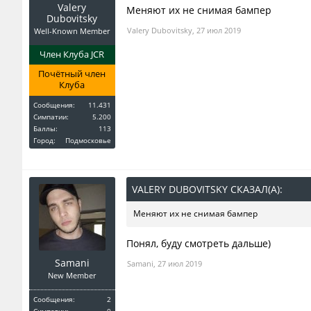
Valery
Меняют их не снимая бампер
Dubovitsky
Valery Dubovitsky
,
27 июл 2019
Well-Known Member
Член Клуба JCR
Почётный член
Клуба
Сообщения:
11.431
Симпатии:
5.200
Баллы:
113
Город:
Подмосковье
VALERY DUBOVITSKY СКАЗАЛ(А):
↑
Меняют их не снимая бампер
Понял, буду смотреть дальше)
Samani
Samani
,
27 июл 2019
New Member
Сообщения:
2