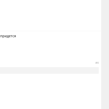
 придется
#4