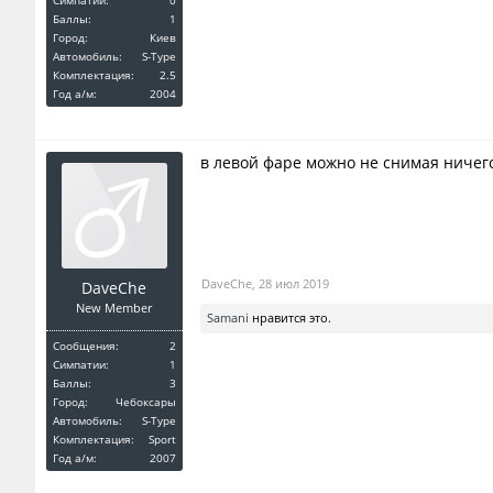
Симпатии:
0
Баллы:
1
Город:
Киев
Автомобиль:
S-Type
Комплектация:
2.5
Год a/м:
2004
в левой фаре можно не снимая ничег
DaveChe
,
28 июл 2019
DaveChe
New Member
Samani
нравится это.
Сообщения:
2
Симпатии:
1
Баллы:
3
Город:
Чебоксары
Автомобиль:
S-Type
Комплектация:
Sport
Год a/м:
2007