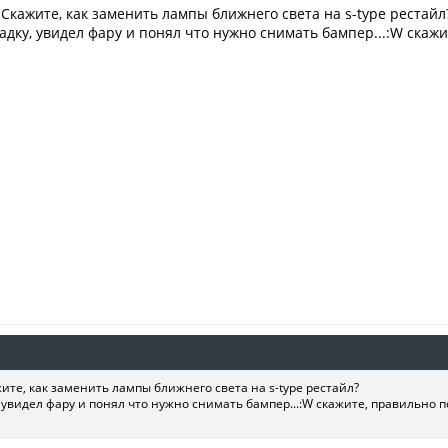
кажите, как заменить лампы ближнего света на s-type рестайл
адку, увидел фару и понял что нужно снимать бампер...:W скаж
те, как заменить лампы ближнего света на s-type рестайл?
 увидел фару и понял что нужно снимать бампер...:W скажите, правильно 