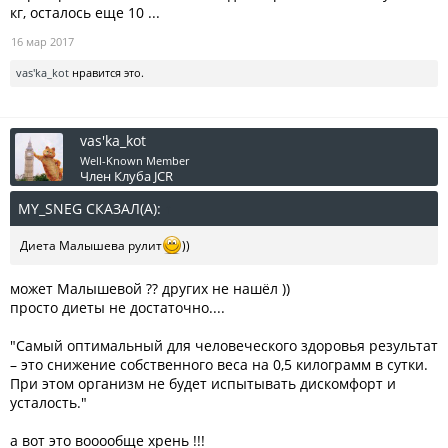
кг, осталось еще 10 ...
16 мар 2017
vas'ka_kot
нравится это.
vas'ka_kot
Well-Known Member
Член Клуба JCR
MY_SNEG СКАЗАЛ(А):
↑
Диета Малышева рулит
))
может Малышевой ?? других не нашёл ))
просто диеты не достаточно....
"Самый оптимальный для человеческого здоровья результат
– это снижение собственного веса на 0,5 килограмм в сутки.
При этом организм не будет испытывать дискомфорт и
усталость."
а вот это вооообще хрень !!!