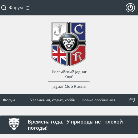
Форум
ойти
или
заре
Российский Jaguar
гист
Клуб
Jaguar Club Russia
рир
Форум
...
Увлечения, отдых, хобби
Новые сообщения
оват
ься
Времена года. "У природы нет плохой
погоды!"