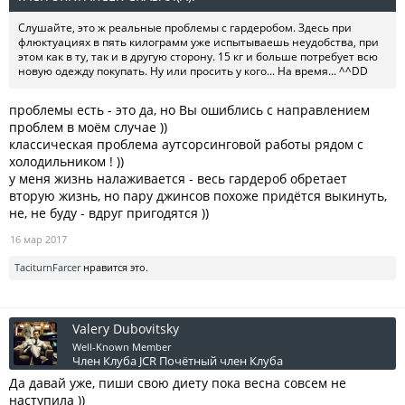
Слушайте, это ж реальные проблемы с гардеробом. Здесь при
флюктуациях в пять килограмм уже испытываешь неудобства, при
этом как в ту, так и в другую сторону. 15 кг и больше потребует всю
новую одежду покупать. Ну или просить у кого... На время... ^^DD
проблемы есть - это да, но Вы ошиблись с направлением
проблем в моём случае ))
классическая проблема аутсорсинговой работы рядом с
холодильником ! ))
у меня жизнь налаживается - весь гардероб обретает
вторую жизнь, но пару джинсов похоже придётся выкинуть,
не, не буду - вдруг пригодятся ))
16 мар 2017
TaciturnFarcer
нравится это.
Valery Dubovitsky
Well-Known Member
Член Клуба JCR
Почётный член Клуба
Да давай уже, пиши свою диету пока весна совсем не
наступила ))