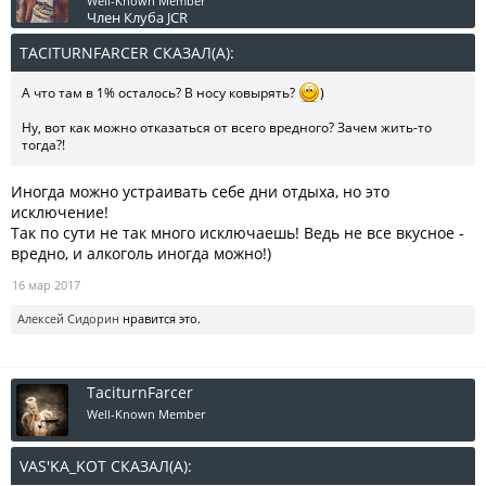
Well-Known Member
Член Клуба JCR
TACITURNFARCER СКАЗАЛ(А):
↑
А что там в 1% осталось? В носу ковырять?
)
Ну, вот как можно отказаться от всего вредного? Зачем жить-то
тогда?!
Иногда можно устраивать себе дни отдыха, но это
исключение!
Так по сути не так много исключаешь! Ведь не все вкусное -
вредно, и алкоголь иногда можно!)
16 мар 2017
Алексей Сидорин
нравится это.
TaciturnFarcer
Well-Known Member
VAS'KA_KOT СКАЗАЛ(А):
↑