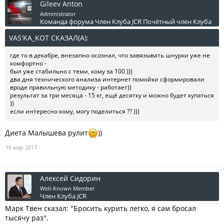
Gileev Anton
Administrator
Команда форума
Член Клуба JCR
Почётный член Клуба
VAS'KA_KOT СКАЗАЛ(А):
↑
где то в декабре, внезапно осознал, что завязывать шнурки уже не
комфортно -
был уже стабильно с теми, кому за 100 )))
два дня технического анализа интернет помойки сформировали
вроде правильную методику - работает))
результат за три месяца - 15 кг, ещё десятку и можно будет купаться
))
если интересно кому, могу поделиться ?? )))
Диета Малышева рулит
))
16 мар 2017
Алексей Сидорин
Well-Known Member
Член Клуба JCR
Марк Твен сказал: "Бросить курить легко, я сам бросал
тысячу раз".