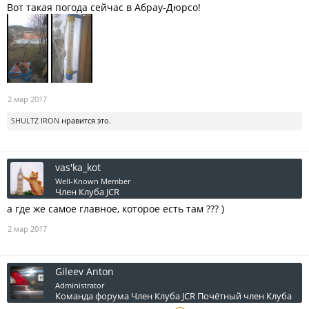
Вот такая погода сейчас в Абрау-Дюрсо!
2 мар 2017
SHULTZ IRON
нравится это.
vas'ka_kot
Well-Known Member
Член Клуба JCR
а где же самое главное, которое есть там ??? )
2 мар 2017
Gileev Anton
Administrator
Команда форума
Член Клуба JCR
Почётный член Клуба