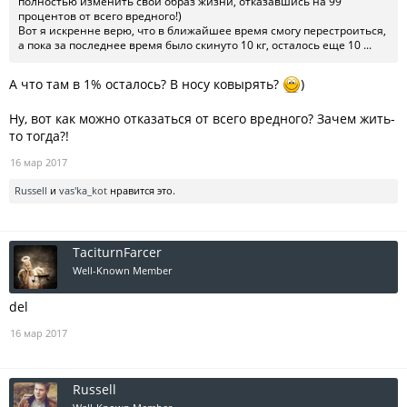
полностью изменить свой образ жизни, отказавшись на 99
процентов от всего вредного!)
Вот я искренне верю, что в ближайшее время смогу перестроиться,
а пока за последнее время было скинуто 10 кг, осталось еще 10 ...
А что там в 1% осталось? В носу ковырять?
)
Ну, вот как можно отказаться от всего вредного? Зачем жить-
то тогда?!
16 мар 2017
Russell
и
vas'ka_kot
нравится это.
TaciturnFarcer
Well-Known Member
del
16 мар 2017
Russell