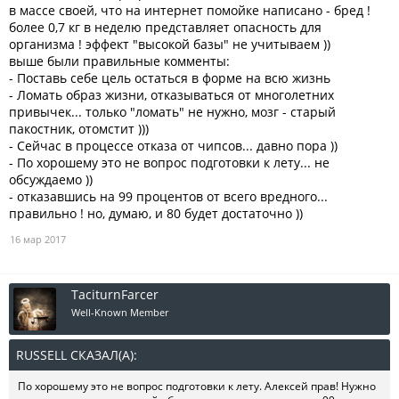
в массе своей, что на интернет помойке написано - бред !
более 0,7 кг в неделю представляет опасность для
организма ! эффект "высокой базы" не учитываем ))
выше были правильные комменты:
- Поставь себе цель остаться в форме на всю жизнь
- Ломать образ жизни, отказываться от многолетних
привычек... только "ломать" не нужно, мозг - старый
пакостник, отомстит )))
- Сейчас в процессе отказа от чипсов... давно пора ))
- По хорошему это не вопрос подготовки к лету... не
обсуждаемо ))
- отказавшись на 99 процентов от всего вредного...
правильно ! но, думаю, и 80 будет достаточно ))
16 мар 2017
TaciturnFarcer
Well-Known Member
RUSSELL СКАЗАЛ(А):
↑
По хорошему это не вопрос подготовки к лету. Алексей прав! Нужно