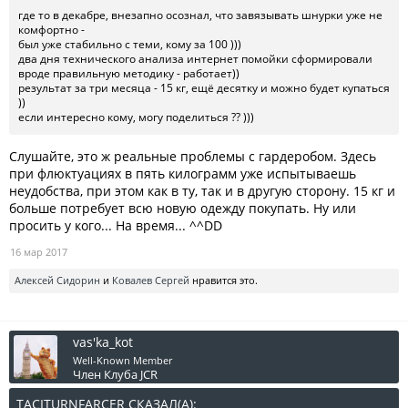
где то в декабре, внезапно осознал, что завязывать шнурки уже не
комфортно -
был уже стабильно с теми, кому за 100 )))
два дня технического анализа интернет помойки сформировали
вроде правильную методику - работает))
результат за три месяца - 15 кг, ещё десятку и можно будет купаться
))
если интересно кому, могу поделиться ?? )))
Слушайте, это ж реальные проблемы с гардеробом. Здесь
при флюктуациях в пять килограмм уже испытываешь
неудобства, при этом как в ту, так и в другую сторону. 15 кг и
больше потребует всю новую одежду покупать. Ну или
просить у кого... На время... ^^DD
16 мар 2017
Алексей Сидорин
и
Ковалев Сергей
нравится это.
vas'ka_kot
Well-Known Member
Член Клуба JCR
TACITURNFARCER СКАЗАЛ(А):
↑