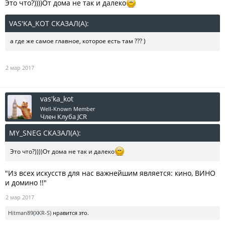
Это что?))))От дома не так и далеко
VAS'KA_KOT СКАЗАЛ(А):
↑
а где же самое главное, которое есть там ??? )
2 мар 2017
vas'ka_kot
Well-Known Member
Член Клуба JCR
MY_SNEG СКАЗАЛ(А):
↑
Это что?))))От дома не так и далеко
"Из всех искусств для нас важнейшим является: кино, ВИНО
и домино !!"
2 мар 2017
Hitman89(XKR-S)
нравится это.