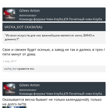
Gileev Anton
Administrator
Команда форума
Член Клуба JCR
Почётный член Клуба
VAS'KA_KOT СКАЗАЛ(А):
↑
"Из всех искусств для нас важнейшим является: кино, ВИНО и
домино !!"
Свое и свежее будет осенью, а завод не так и далеко, в трех /
пяти минут от дома.
2 мар 2017
vas'ka_kot
нравится это.
Gileev Anton
Administrator
Команда форума
Член Клуба JCR
Почётный член Клуба
Оказывается весна бывает не только календарной), только
на долго ли?)))