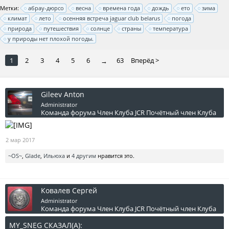
Метки:
абрау-дюрсо
весна
времена года
дождь
ето
зима
климат
лето
осенняя встреча jaguar club belarus
погода
природа
путешествия
солнце
страны
температура
у природы нет плохой погоды.
1
2
3
4
5
6
63
Вперёд >
→
Gileev Anton
Administrator
Команда форума
Член Клуба JCR
Почётный член Клуба
2 мар 2017
~OS~
,
Glade
,
Ильюха
и
4 другим
нравится это.
Ковалев Сергей
Administrator
Команда форума
Член Клуба JCR
Почётный член Клуба
MY_SNEG СКАЗАЛ(А):
↑