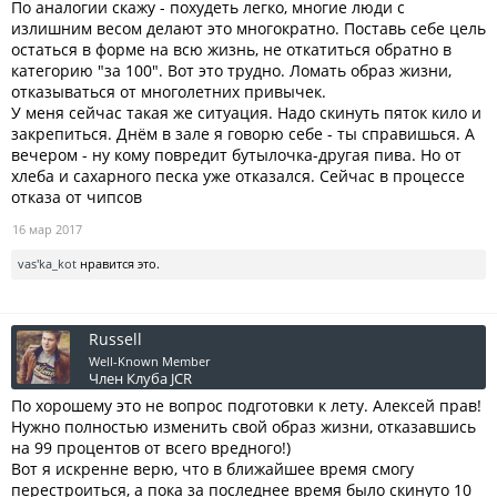
По аналогии скажу - похудеть легко, многие люди с
излишним весом делают это многократно. Поставь себе цель
остаться в форме на всю жизнь, не откатиться обратно в
категорию "за 100". Вот это трудно. Ломать образ жизни,
отказываться от многолетних привычек.
У меня сейчас такая же ситуация. Надо скинуть пяток кило и
закрепиться. Днём в зале я говорю себе - ты справишься. А
вечером - ну кому повредит бутылочка-другая пива. Но от
хлеба и сахарного песка уже отказался. Сейчас в процессе
отказа от чипсов
16 мар 2017
vas'ka_kot
нравится это.
Russell
Well-Known Member
Член Клуба JCR
По хорошему это не вопрос подготовки к лету. Алексей прав!
Нужно полностью изменить свой образ жизни, отказавшись
на 99 процентов от всего вредного!)
Вот я искренне верю, что в ближайшее время смогу
перестроиться, а пока за последнее время было скинуто 10