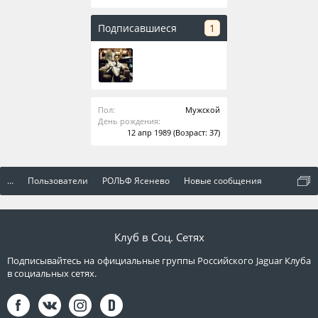
Подписавшиеся
1
Пол:
Мужской
День рождения:
12 апр 1989
(Возраст: 37)
...
Пользователи
РОЛЬФ Ясенево
Новые сообщения
Клуб в Соц. Сетях
Подписывайтесь на официальные группы Российского Jaguar Клуба
в социальных сетях.