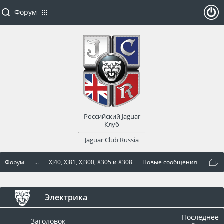
Форум
ойти
или
заре
Российский Jaguar
гист
Клуб
Jaguar Club Russia
рир
Форум
...
XJ40, XJ81, XJ300, X305 и X308
Новые сообщения
оват
ься
Электрика
Последнее
Заголовок