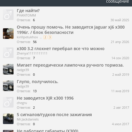
сообщение
Где найти?
PHANTOMM
Ответов:
6
30 май 2025
Очень прошу помочь. Не заводится Jaguar xj6 x300
1996г. / блок безопасности
kirillpetukhov
...
2
3
Ответов:
56
21 апр 2026
x300 3.2 глохнет перебрал все что можно
Zhenya11111111111
Ответов:
7
14 сен 2020
Мигает переодически лампочка ручного тормоза.
radge39
Ответов:
0
2 май 2019
Глупо, получилось.
radge39
Ответов:
13
11 янв 2019
Не заводится XJR x300 1996
chegru
Ответов:
2
2 авг 2017
5 сигналов/гудков после зажигания
Mr.Jackdaniels
Ответов:
0
4 июл 2017
Не работают габариты (X300)