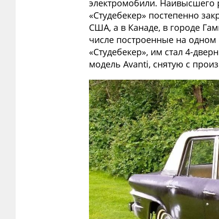
электромобили. Наивысшего ра
«Студебекер» постепенно закр
США, а в Канаде, в городе Га
числе построенные на одном ш
«Студебекер», им стал 4-двер
модель Avanti, снятую с произ