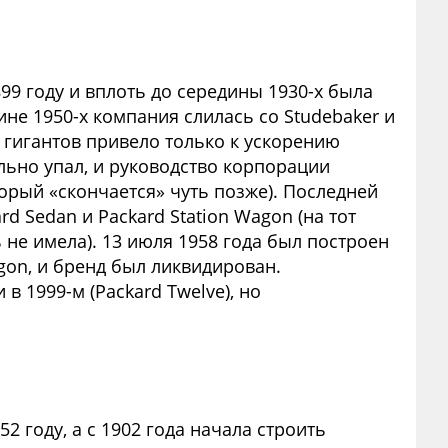
99 году и вплоть до середины 1930-х была
е 1950-х компания слилась со Studebaker и
х гигантов привело только к ускорению
льно упал, и руководство корпорации
орый «скончается» чуть позже). Последней
d Sedan и Packard Station Wagon (на тот
не имела). 13 июля 1958 года был построен
agon, и бренд был ликвидирован.
в 1999-м (Packard Twelve), но
 году, а с 1902 года начала строить