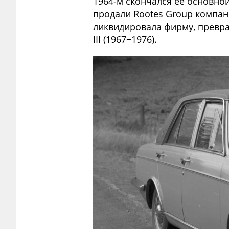
1964-м скончался её основно
продали Rootes Group компан
ликвидировала фирму, превра
III (1967−1976).