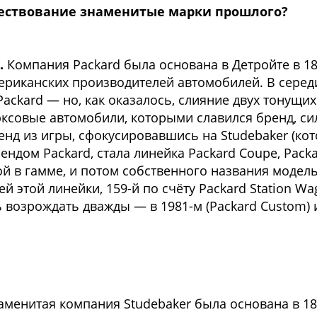
ествование знаменитые марки прошлого?
).
Компания Packard была основана в Детройте в 18
риканских производителей автомобилей. В середин
Packard — но, как оказалось, слияние двух тонущи
юксовые автомобили, которыми славился бренд, си
нд из игры, сфокусировавшись на Studebaker (кот
дом Packard, стала линейка Packard Coupe, Packar
й в гамме, и потом собственного названия модель 
й этой линейки, 159-й по счёту Packard Station W
возрождать дважды — в 1981-м (Packard Custom) и 
менитая компания Studebaker была основана в 1852