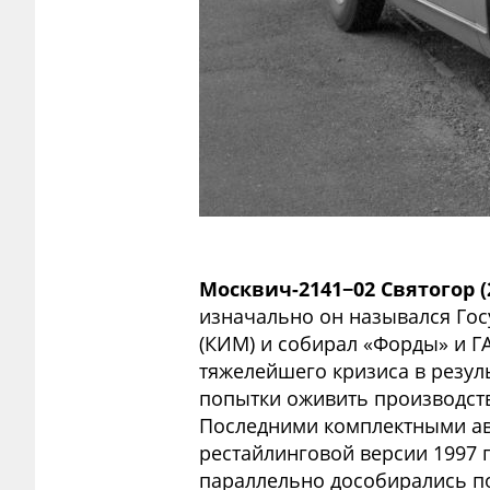
Москвич-2141−02 Святогор (2
изначально он назывался Го
(КИМ) и собирал «Форды» и ГА
тяжелейшего кризиса в резуль
попытки оживить производств
Последними комплектными авт
рестайлинговой версии 1997 г
параллельно дособирались по