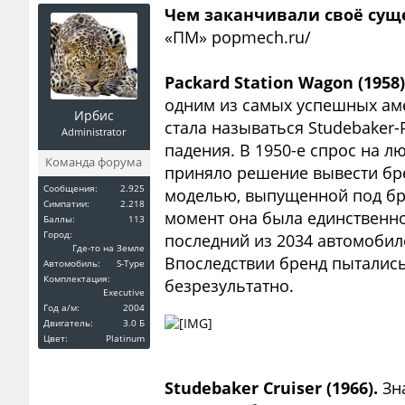
Чем заканчивали своё сущ
«ПМ» popmech.ru/
Packard Station Wagon (1958
одним из самых успешных аме
Ирбис
стала называться Studebaker-
Administrator
падения. В 1950-е спрос на л
Команда форума
приняло решение вывести бре
Сообщения:
2.925
моделью, выпущенной под брен
Симпатии:
2.218
момент она была единственно
Баллы:
113
Город:
последний из 2034 автомобиле
Где-то на Земле
Впоследствии бренд пытались 
Автомобиль:
S-Type
Комплектация:
безрезультатно.
Executive
Год a/м:
2004
Двигатель:
3.0 Б
Цвет:
Platinum
Studebaker Cruiser (1966).
Зна