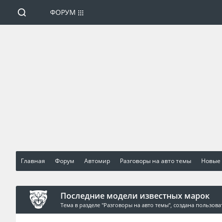
ФОРУМ
Главная
Форум
Автомир
Разговоры на авто темы
Новые
Последние модели известных марок
Тема в разделе "
Разговоры на авто темы
", создана пользов