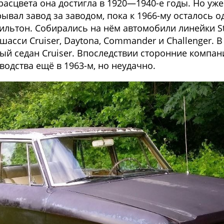
сцвета она достигла в 1920—1940-е годы. Но уже 
ывал завод за заводом, пока к 1966-му осталось о
мильтон. Собирались на нём автомобили линейки St
асси Cruiser, Daytona, Commander и Challenger. 
ный седан Cruiser. Впоследствии сторонние компа
водства ещё в 1963-м, но неудачно.