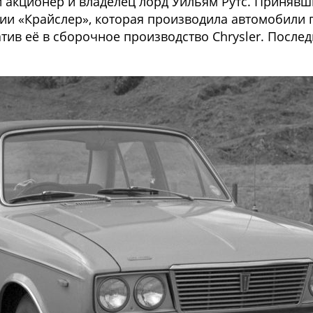
й акционер и владелец лорд Уильям Рутс. Принявш
ии «Крайслер», которая производила автомобили п
тив её в сборочное производство Chrysler. После