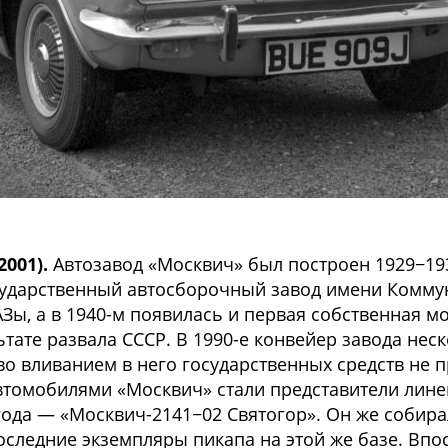
001).
Автозавод «Москвич» был построен 1929−193
сударственный автосборочный завод имени Комм
Зы, а в 1940-м появилась и первая собственная мо
тате развала СССР. В 1990-е конвейер завода нес
о вливанием в него государственных средств не п
омобилями «Москвич» стали представители линейк
ода — «Москвич-2141−02 Святогор». Он же собиралс
следние экземпляры пикапа на этой же базе. Впо