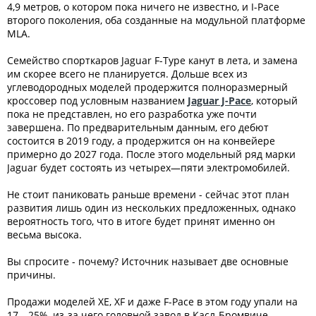
4,9 метров, о котором пока ничего не известно, и I-Pace
второго поколения, оба созданные на модульной платформе
MLA.
Семейство спорткаров Jaguar F-Type канут в лета, и замена
им скорее всего не планируется. Дольше всех из
углеводородных моделей продержится полноразмерный
кроссовер под условным названием
Jaguar J-Pace
, который
пока не представлен, но его разработка уже почти
завершена. По предварительным данным, его дебют
состоится в 2019 году, а продержится он на конвейере
примерно до 2027 года. После этого модельный ряд марки
Jaguar будет состоять из четырех—пяти электромобилей.
Не стоит паниковать раньше времени - сейчас этот план
развития лишь один из нескольких предложенных, однако
вероятность того, что в итоге будет принят именно он
весьма высока.
Вы спросите - почему? Источник называет две основные
причины.
Продажи моделей XE, XF и даже F-Pace в этом году упали на
17—25%, из-за чего головной завод в Касл-Бромвиче