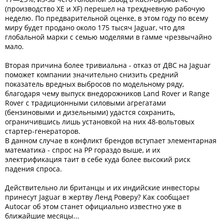
(производство XE и XF) перешел на трехдневную рабочую
неделю. По предварительной оценке, в этом году по всему
миру будет продано около 175 тысяч Jaguar, что для
глобальной марки с семью моделями в гамме чрезвычайно
мало.
Вторая причина более тривиальна - отказ от ДВС на Jaguar
поможет компании значительно снизить средний
показатель вредных выбросов по модельному ряду,
благодаря чему выпуск внедорожников Land Rover и Range
Rover с традиционными силовыми агрегатами
(бензиновыми и дизельными) удастся сохранить,
ограничившись лишь установкой на них 48-вольтовых
стартер-генераторов.
В данном случае в конфликт брендов вступает элементарная
математика - спрос на РР гораздо выше, и их
электрификация таит в себе куда более высокий риск
падения спроса.
Действительно ли британцы и их индийские инвесторы
принесут Jaguar в жертву Ленд Роверу? Как сообщает
Autocar об этом станет официально известно уже в
ближайшие месяцы...