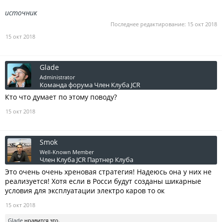
источник
Последнее редактирование:
15 окт 2018
15 окт 2018
Glade
Administrator
Команда форума
Член Клуба JCR
Кто что думает по этому поводу?
15 окт 2018
Smok
Well-Known Member
Член Клуба JCR
Партнер Клуба
Это очень очень хреновая стратегия! Надеюсь она у них не
реализуется! Хотя если в Росси будут созданы шикарные
условия для эксплуатации электро каров то ок
15 окт 2018
Glade
нравится это.