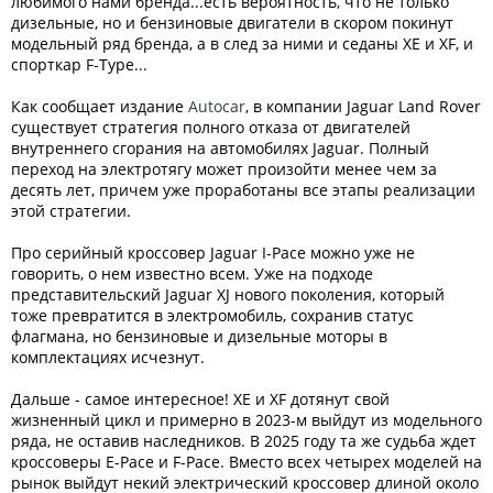
любимого нами бренда...есть вероятность, что не только
дизельные, но и бензиновые двигатели в скором покинут
модельный ряд бренда, а в след за ними и седаны XE и XF, и
спорткар F-Type...
Как сообщает издание
Autocar
, в компании Jaguar Land Rover
существует стратегия полного отказа от двигателей
внутреннего сгорания на автомобилях Jaguar. Полный
переход на электротягу может произойти менее чем за
десять лет, причем уже проработаны все этапы реализации
этой стратегии.
Про серийный кроссовер Jaguar I-Pace можно уже не
говорить, о нем известно всем. Уже на подходе
представительский Jaguar XJ нового поколения, который
тоже превратится в электромобиль, сохранив статус
флагмана, но бензиновые и дизельные моторы в
комплектациях исчезнут.
Дальше - самое интересное! XE и XF дотянут свой
жизненный цикл и примерно в 2023-м выйдут из модельного
ряда, не оставив наследников. В 2025 году та же судьба ждет
кроссоверы E-Pace и F-Pace. Вместо всех четырех моделей на
рынок выйдут некий электрический кроссовер длиной около