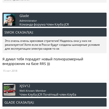
Glade
Administrator
Команда форума
Член Клуба JCR
SMOK СКАЗАЛ(А):
↑
Это очень очень хреновая стратегия! Надеюсь она у них не
реализуется! Хотя если в Росси будут созданы шикарные условия
для эксплуатации электро каров то ок
Я думал тебя порадует новый полноразмерный
внедорожник на базе RRS )))
15 окт 2018
XJSV12
Well-Known Member
Член Клуба JCR
Почётный член Клуба
GLADE СКАЗАЛ(А):
↑