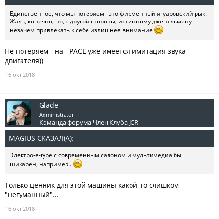
Единственное, что мы потеряем - это фирменный ягуаровский рык.
Жаль, конечно, но, с другой стороны, истинному джентльмену
незачем привлекать к себе излишнее внимание
Не потеряем - на I-PACE уже имеется имитация звука
двигателя))
16 окт 2018
Glade
Administrator
Команда форума
Член Клуба JCR
MAGIUS СКАЗАЛ(А):
↑
Электро-e-type с современным салоном и мультимедиа бы
шикарен, например...
Только ценник для этой машины какой-то слишком
"негуманный"...
16 окт 2018