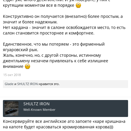
оценке, в этом году по всему миру будет продано около 175 тысяч
крутящим моментом все в порядке
Jaguar, что для глобальной марки с семью моделями в гамме
чрезвычайно мало.
Конструктивно он получается (внезапно) более простым, а
Вторая причина более тривиальна - отказ от ДВС на Jaguar поможет
значит и более надежным.
компании значительно снизить средний показатель вредных
Нет кардана - значит в салоне освобождается место, то есть
выбросов по модельному ряду, благодаря чему выпуск
салон становится просторнее и комфортнее.
внедорожников Land Rover и Range Rover с традиционными
силовыми агрегатами (бензиновыми и дизельными) удастся
сохранить, ограничившись лишь установкой на них 48-вольтовых
Единственное, что мы потеряем - это фирменный
стартер-генераторов.
ягуаровский рык.
В данном случае в конфликт брендов вступает элементарная
Жаль, конечно, но, с другой стороны, истинному
математика - спрос на РР гораздо выше, и их электрификация таит
джентльмену незачем привлекать к себе излишнее
в себе куда более высокий риск падения спроса.
внимание
Действительно ли британцы и их индийские инвесторы принесут
15 окт 2018
Jaguar в жертву Ленд Роверу? Как сообщает Autocar об этом станет
официально известно уже в ближайшие месяцы...
Glade
и
SHULTZ IRON
нравится это.
источник
SHULTZ IRON
Well-Known Member
Консервируйте все английское ато запоете «харе кришна»а
на капоте будет красоваться хромированная корова)))