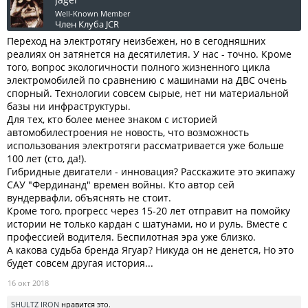
Well-Known Member
Член Клуба JCR
Переход на электротягу неизбежен, но в сегодняшних
реалиях он затянется на десятилетия. У нас - точно. Кроме
того, вопрос экологичности полного жизненного цикла
электромобилей по сравнению с машинами на ДВС очень
спорный. Технологии совсем сырые, нет ни материальной
базы ни инфраструктуры.
Для тех, кто более менее знаком с историей
автомобилестроения не новость, что возможность
использования электротяги рассматривается уже больше
100 лет (сто, да!).
Гибридные двигатели - инновация? Расскажите это экипажу
САУ "Фердинанд" времен войны. Кто автор сей
вундервафли, объяснять не стоит.
Кроме того, прогресс через 15-20 лет отправит на помойку
истории не только кардан с шатунами, но и руль. Вместе с
профессией водителя. Беспилотная эра уже близко.
А какова судьба бренда Ягуар? Никуда он не денется, Но это
будет совсем другая история...
16 окт 2018
SHULTZ IRON
нравится это.