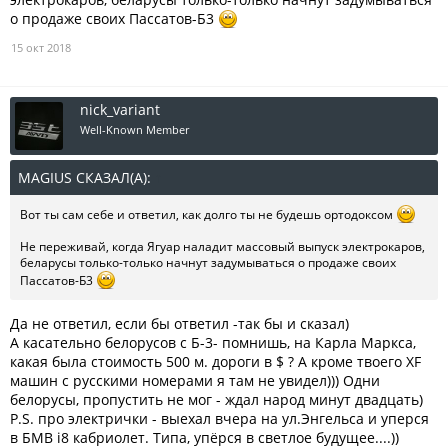
о продаже своих Пассатов-Б3
15 окт 2018
nick_variant
Well-Known Member
MAGIUS СКАЗАЛ(А):
↑
Вот ты сам себе и ответил, как долго ты не будешь ортодоксом
Не переживай, когда Ягуар наладит массовый выпуск электрокаров,
беларусы только-только начнут задумываться о продаже своих
Пассатов-Б3
Да не ответил, если бы ответил -так бы и сказал)
А касательно белорусов с Б-3- помнишь, на Карла Маркса,
какая была стоимость 500 м. дороги в $ ? А кроме твоего XF
машин с русскими номерами я там не увидел))) Одни
белорусы, пропустить не мог - ждал народ минут двадцать)
P.S. про электрички - выехал вчера на ул.Энгельса и уперся
в БМВ i8 кабриолет. Типа, упёрся в светлое будущее....))