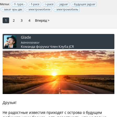
Метки:
f- type.-
f-pace
i-pace
jaguar
будущее jaguar
закат эры двс
электромобили
электромобиль
1
2
3
4
Вперёд >
Glade
Administrator
Команда форума
Член Клуба JCR
Друзья!
Не радостные известия приходят с острова о будущем