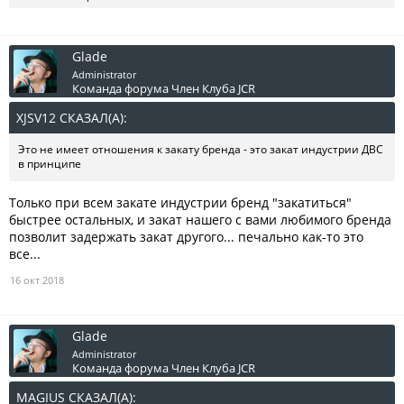
Glade
Administrator
Команда форума
Член Клуба JCR
XJSV12 СКАЗАЛ(А):
↑
Это не имеет отношения к закату бренда - это закат индустрии ДВС
в принципе
Только при всем закате индустрии бренд "закатиться"
быстрее остальных, и закат нашего с вами любимого бренда
позволит задержать закат другого... печально как-то это
все...
16 окт 2018
Glade
Administrator
Команда форума
Член Клуба JCR
MAGIUS СКАЗАЛ(А):
↑