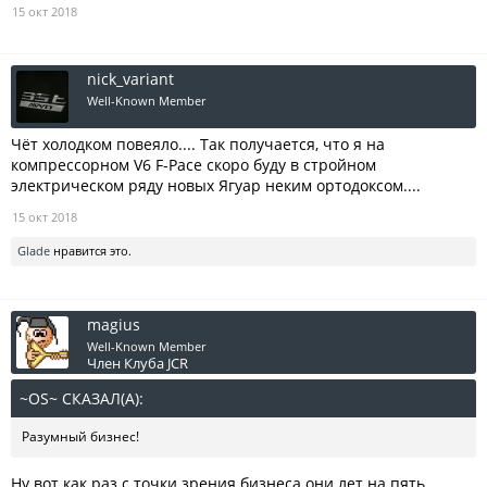
15 окт 2018
nick_variant
Well-Known Member
Чёт холодком повеяло.... Так получается, что я на
компрессорном V6 F-Pace скоро буду в стройном
электрическом ряду новых Ягуар неким ортодоксом....
15 окт 2018
Glade
нравится это.
magius
Well-Known Member
Член Клуба JCR
~OS~ СКАЗАЛ(А):
↑
Разумный бизнес!
Ну вот как раз с точки зрения бизнеса они лет на пять