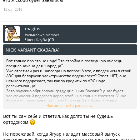
его ж скоро будет завались!
15 окт 2018
magius
Well-Known Member
Член Клуба JCR
NICK_VARIANT СКАЗАЛ(А):
↑
Вот только про это не надо! Эта стройка в последнюю очередь
предназначена для "народца".
Уже ответили раз и навсегда на вопрос: А что, с введением в строй
АЭС для белорусов элекстричество подешевеет? Ответ: НЕТ, оно
немного подорожает, так как за кредиты по АЭС надо
рассчитывацца!
Зато радужно обрисовали грядущие "нью-Васюки": у нас будет
электрический подогрев дорог, чтобы на соль не тратится. У нас
будут все щоссе освещены, чтобы аварий не было. А поля с
картофелем будут бороздить электрические "Беларусы"-
Нажмите, чтобы раскрыть...
беспилотники. И сажать, и сеять этот самый картофель они будут
Вот ты сам себе и ответил, как долго ты не будешь
круглосуточно, ведь роботу не нужен свет, не нужен отдых. Только
лепиздричество ему давай. А его ж скоро будет завались!
ортодоксом
Не переживай, когда Ягуар наладит массовый выпуск
электрокаров, беларусы только-только начнут задумываться