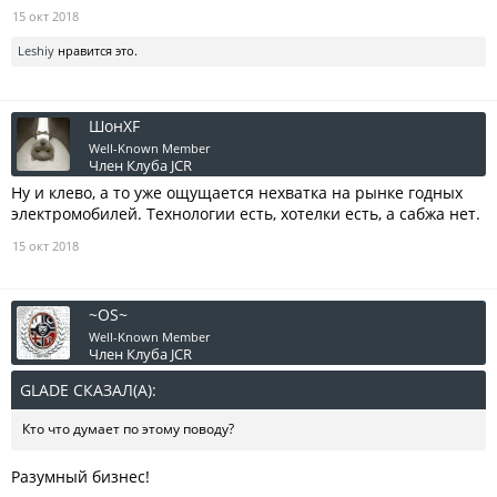
15 окт 2018
Leshiy
нравится это.
ШонXF
Well-Known Member
Член Клуба JCR
Ну и клево, а то уже ощущается нехватка на рынке годных
электромобилей. Технологии есть, хотелки есть, а сабжа нет.
15 окт 2018
~OS~
Well-Known Member
Член Клуба JCR
GLADE СКАЗАЛ(А):
↑
Кто что думает по этому поводу?
Разумный бизнес!