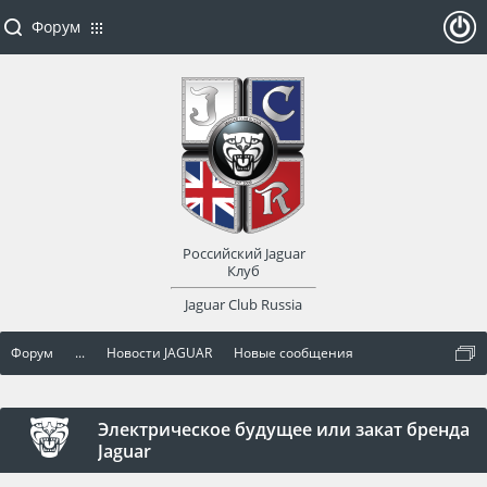
Форум
ойти
или
заре
Российский Jaguar
гист
Клуб
Jaguar Club Russia
рир
Форум
...
Новости JAGUAR
Новые сообщения
оват
ься
Электрическое будущее или закат бренда
Jaguar