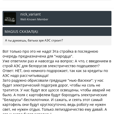
nick_variant
Well-Known Member
MAGIUS СКАЗАЛ(А):
↑
А ты думаешь, батька зря АЭС строит?
Вот только про это не надо! Эта стройка в последнюю
очередь предназначена для "народца".
Уже ответили раз и навсегда на вопрос: А что, с введением в
строй АЭС для белорусов элекстричество подешевеет?
Ответ: НЕТ, оно немного подорожает, так как за кредиты по
АЭС надо рассчитывацца!
Зато радужно обрисовали грядущие "нью-Васюки": у нас
будет электрический подогрев дорог, чтобы на соль не
тратится. У нас будут все щоссе освещены, чтобы аварий не
было. А поля с картофелем будут бороздить электрические
"Беларусы"-беспилотники. И сажать, и сеять этот самый
картофель они будут круглосуточно, ведь роботу не нужен
свет, не нужен отдых. Только лепиздричество ему давай. А