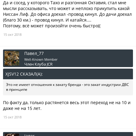
Да и сосед, у которого Тахо и разгонная Октавия, стал мне
мысли рассказывать, что может и неплохо прикупить какой
Ниссан Лиф. До офиса доехал -провод кинул. До дачи доехал
(благо 30 км.) - провод кинул. И катайся....
Поэтому, всё может произойти очень быстро((
15 окт 2018
Павел_77
Well-Known Member
Член Клуба JCR
XJSV12 СКАЗАЛ(А):
↑
Это не имеет отношения к закату бренда - это закат индустрии ДВС
в принципе
По факту да, только растянется весь этот переход не на 10 и
даже не на 15 лет.
15 окт 2018
Jager