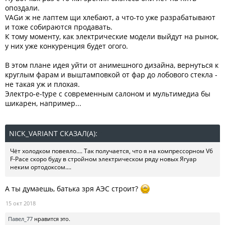
опоздали.
VAGи ж не лаптем щи хлебают, а что-то уже разрабатывают
и тоже собираются продавать.
К тому моменту, как электрические модели выйдут на рынок,
у них уже конкуренция будет огого.
В этом плане идея уйти от анимешного дизайна, вернуться к
круглым фарам и выштамповкой от фар до лобового стекла -
не такая уж и плохая.
Электро-e-type с современным салоном и мультимедиа бы
шикарен, например...
NICK_VARIANT СКАЗАЛ(А):
↑
Чёт холодком повеяло.... Так получается, что я на компрессорном V6
F-Pace скоро буду в стройном электрическом ряду новых Ягуар
неким ортодоксом....
А ты думаешь, батька зря АЭС строит?
15 окт 2018
Павел_77
нравится это.