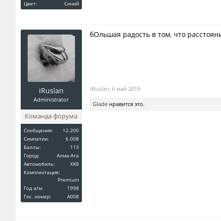
Цвет:
Синий
бОльшая радость в том, что расстоян
iRuslan
,
6 май 2019
iRuslan
Administrator
Glade
нравится это.
Команда форума
Сообщения:
12.200
Симпатии:
6.008
Баллы:
113
Город:
Алма-Ата
Автомобиль:
XK8
Комплектация:
Premium
Год a/м:
1998
Гос. номер:
A008