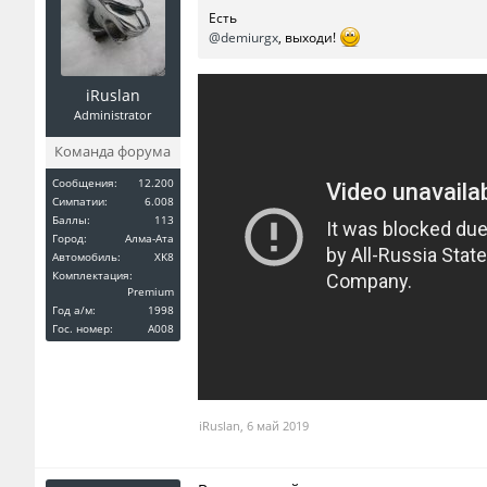
Есть
@demiurgx
, выходи!
iRuslan
Administrator
Команда форума
Сообщения:
12.200
Симпатии:
6.008
Баллы:
113
Город:
Алма-Ата
Автомобиль:
XK8
Комплектация:
Premium
Год a/м:
1998
Гос. номер:
A008
iRuslan
,
6 май 2019