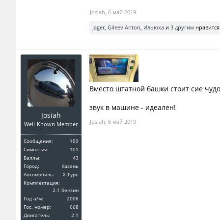
Josiah
,
6 май 2019
Jager
,
Gileev Anton
,
Ильюха
и
3 другим
нравится 
Вместо штатной башки стоит сие чудо
звук в машине - идеален!
Josiah
Josiah
,
6 май 2019
Well-Known Member
Сообщения:
159
Симпатии:
101
Баллы:
43
Город:
Казань
Автомобиль:
X-Type
Комплектация:
2.1 бензин
Год a/м:
2006
Гос. номер:
668
Двигатель:
2.1