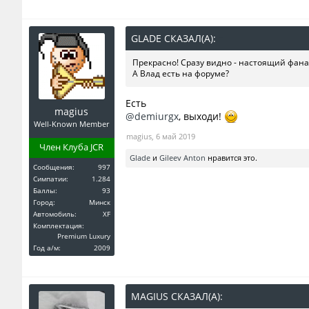
GLADE СКАЗАЛ(А):
↑
Прекрасно! Сразу видно - настоящий фана
А Влад есть на форуме?
Есть
magius
@demiurgx
, выходи!
Well-Known Member
magius
,
6 май 2019
Член Клуба JCR
Glade
и
Gileev Anton
нравится это.
Сообщения:
997
Симпатии:
1.284
Баллы:
93
Город:
Минск
Автомобиль:
XF
Комплектация:
Premium Luxury
Год a/м:
2009
MAGIUS СКАЗАЛ(А):
↑