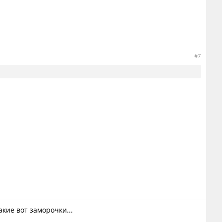
#7
акие вот заморочки...