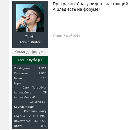
Прекрасно! Сразу видно - настоящий 
А Влад есть на форуме?
Glade
,
6 май 2019
Glade
Administrator
Команда форума
Член Клуба JCR
Сообщения:
7.326
Симпатии:
7.034
Баллы:
113
Город:
Санкт-Петербург
Автомобиль:
XF
Автомобиль #2:
XJ (Series 3)
Комплектация:
Premium Luxury
Год a/м:
2011 + 1985
Двигатель:
3.0 + 5.3
Цвет:
BRG