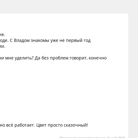
не.
роде. С Владом знакомы уже не первый год
ии.
ни мне уделить? Да без проблем говорит, конечно
о всё работает. Цвет просто сказочный!
Последнее редактирование:
6 май 2019