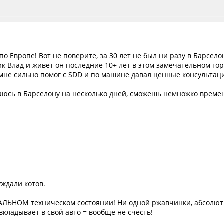
по Европе! Вот не поверите, за 30 лет не был ни разу в Барсело
к Влад и живёт он последние 10+ лет в этом замечательном го
 мне сильно помог с SDD и по машине давал ценные консультац
раюсь в Барселону на несколько дней, сможешь немножко време
уждали котов.
ЕАЛЬНОМ техническом состоянии! Ни одной ржавчинки, абсолютн
вкладывает в свой авто = вообще не счесть!