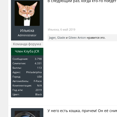
В следующий раз, когда кто-то поедет 
Ильюха
,
6 май 2019
Ильюха
Administrator
Jager
,
Glade
и
Gileev Anton
нравится это.
Команда форума
Член Клуба JCR
Сообщения:
3.798
Симпатии:
4.331
Баллы:
113
Адрес:
Philadelphia
Город:
USA
Автомобиль:
F-Pace
Комплектация:
N/A
Год a/м:
2019
Цвет:
Black
У него есть кошка, причем! Он её сним