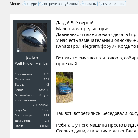
Метки:
x-type
встречи за рубежом
казань
путешествие
Да-да! Всё верно!
Маленькая предыстория:
Давненько я планировал сделать trip 
У нас есть замечательный одноклубни
(Whatsapp/Telegram/форум). Когда то
Josiah
Вот как то ему звоню и говорю, соби
приезжай!
Well-Known Member
Сообщения:
159
Симпатии:
101
Баллы:
43
Город:
Казань
Автомобиль:
X-Type
Комплектация:
2.1 бензин
Год a/м:
2006
Так вот, встретились, беседовали, обс
Гос. номер:
668
Двигатель:
2.1
Ребята... у него машина просто в ИД
Цвет:
Синий
Сколько души, старания и денег Влад 