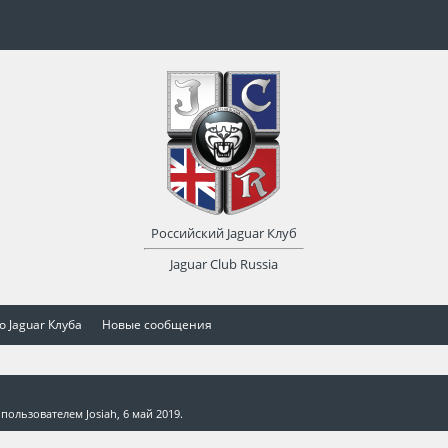
Российский Jaguar Клуб
Jaguar Club Russia
о Jaguar Клуба
Новые сообщения
а пользователем
Josiah
,
6 май 2019
.