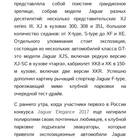
представляла собой поистине грандиозное
зрелище, собрав модели Jaguar разных
десятилетий: несколько представительских XJ
series III, XJ в кузовах 300, 308 и 351, большое
количество седанов: от X-type, S-type до XF и XE.
Отдельного упоминания стоит экспозиция,
состоящая из нескольких автомобилей класса GT-
это модели Jaguar XJS, включая редкую версию
XJ-SC в кузове «тарга», кабриолет XK8 и XK в 150-
м кузове, включая две версии XKR. Успешно
дополнял картину рычащий спорткар Jaguar F-type,
проезжающий мимо клубной парковки на
очередной тест-драйв.
С раннего утра, когда участники первого в России
конкурса
Jaguar Elegance 2017
еще натирали
полиролями своих почтенных любимцев, к клубной
парковке подъехали эвакуаторы, которые
привезли экспозиционные автомобили Jaguar