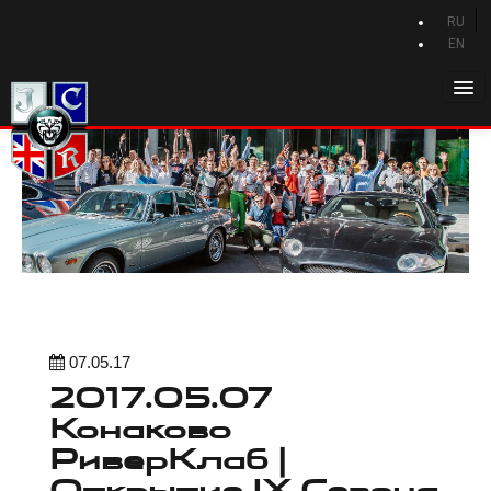
RU
EN
Главная
История Jaguar
Каталог Jaguar
Новости Jaguar
Клуб
Программа привилегий
07.05.17
Форум
2017.05.07
Контакты
Конаково
РиверКлаб |
Открытие IX Сезона