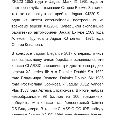
XK120 1953 года и Jaguar Mark IХ 1961 года от
партнера клуба – компании Старое Время. За ними,
так же на эвакуаторе прибыл Jaguar XJ220-S –
один из шести автомобилей, построенных из
трековых версий XJ220-С. Завершили экспозицию
раритетных автомобилей Jaguar E-Type 1963 года
Алексея Прупеса и Jaguar XJ series I 1971 года
Сергея Ковалева.
В конкурсе
Jaguar Elegance 2017
с первых минут
завязалась нешуточная борьба: в основном зачете
класса CLASSIC заявились три достаточно редких
версии XJ series III: это Dаimler Double Six 1992
года Владимира Козлова, Dаimler Double Six 1986
года Ростислава Зорикова и Jaguar XJ12 Vanden
Plus 1983 года Артема Стратонова. В итоге, набрав
невообразимые 98 баллов из 100 возможных,
победителем в классе стал белоснежный Dаimler
DS Владимира. В классе CLASSIC COUPE победу
одержал Jaguar XJ-SC 1984 года Филиппа Ильин-