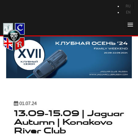
RU
EN
Главная
История Jaguar
Каталог Jaguar
Новости Jaguar
Клуб
Программа привилегий
Форум
01.07.24
13.09-15.09 | Jaguar
Контакты
Autumn | Konakovo
River Club