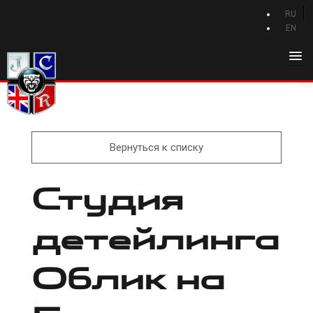
RU
EN
Главная
История Jaguar
Каталог Jaguar
Вернуться к списку
Новости Jaguar
Студия
Клуб
Программа привилегий
детейлинга
Форум
Контакты
Облик на