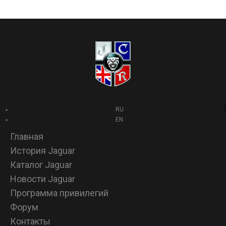
RU
EN
Главная
История Jaguar
Каталог Jaguar
Новости Jaguar
Программа привилегий
Форум
Контакты