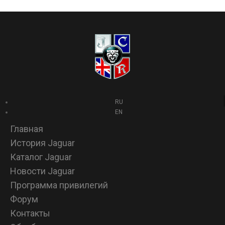
RU
EN
Главная
История Jaguar
Каталог Jaguar
Новости Jaguar
Программа привилегий
Форум
Контакты