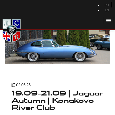
RU
EN
Главная
История Jaguar
Каталог Jaguar
Новости Jaguar
Клуб
Программа привилегий
02.06.25
Форум
19.09-21.09 | Jaguar
Контакты
Autumn | Konakovo
River Club