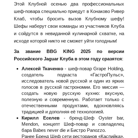
Этой Клубной осенью два профессиональных
шеф-повара специально приедут в Конаково Ривер
Клаб, чтобы бросить вызов Клубному шефу!
Шефы наберут свои команды из участников Клуба
и сойдутся в невиданной кулинарной схватке, на
исходе которой никто не сможет уйти голодным!
За звание BBG KING 2025 по версии
Российского Jaguar Клуба в этом году сразятся
:
Алексей Ткаченко
- шеф-повар Grape Holding,
создатель подкаста «ГастроПульс»,
исследователь новой русской и один из ярких
голосов в русской гастрономии. Его миссия —
создать новую русскую кухню: вкусную,
полезную и современную. Работает только с
отечественными продуктами, вдохновляясь
традицией и дополняя её технологией.
Кирилл Еселев
- бренд-Шеф Oyster bar,
Mendon, концепт Шеф-повар и совладелец
бара Babes never die и Бистро Panozzo.
Ранее Бренд Шеф сети ресторанов «Каспийка»,