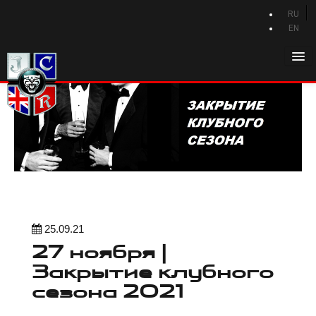
RU
EN
Главная
История Jaguar
Каталог Jaguar
Новости Jaguar
Клуб
Программа привилегий
25.09.21
Форум
27 ноября |
Контакты
Закрытие клубного
сезона 2021