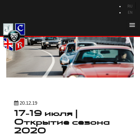
RU
EN
Главная
История Jaguar
Каталог Jaguar
Новости Jaguar
Клуб
Программа привилегий
20.12.19
Форум
17-19 июля |
Контакты
Открытие сезона
2020