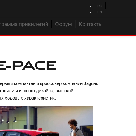
RU
EN
грамма привилегий
Форум
Контакты
 E-PACE
рвый компактный кроссовер компании Jaguar.
танием изящного дизайна, высокой
х ходовых характеристик.