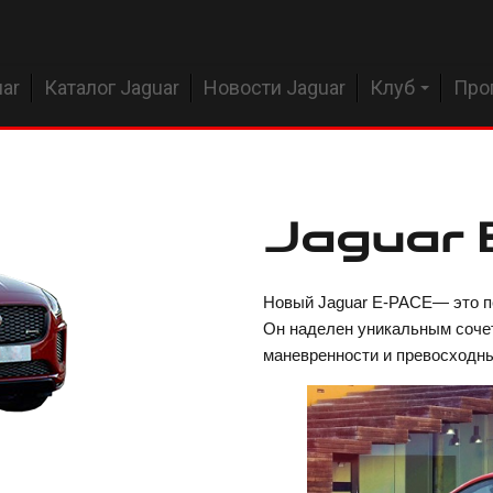
ar
Каталог Jaguar
Новости Jaguar
Клуб
Про
Jaguar
Новый Jaguar E‑PACE— это пе
Он наделен уникальным соче
маневренности и превосходны