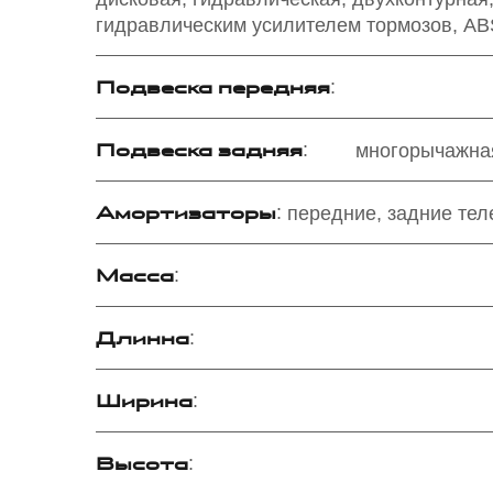
гидравлическим усилителем тормозов, AB
Подвеска передняя
:
Подвеска задняя
:
многорычажна
Амортизаторы
:
передние, задние тел
Масса
:
Длинна
:
Ширина
:
Высота
: