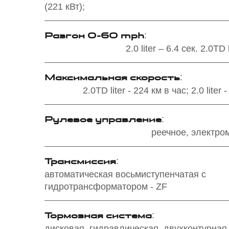
(221 кВт);
Разгон 0-60 mph
:
2.0 liter – 6.4 сек. 2.0TD 
Максимальная скорость
:
2.0TD liter - 224 км в час; 2.0 liter 
Рулевое управление
:
реечное, электро
Трансмиссия
:
автоматическая восьмиступенчатая с
гидротрансформатором - ZF
Тормозная система
:
дисковая, гидравлическая, двухконтурная,