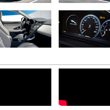
Jaguar E-PACE interior
Новый Ягуар E-PACE построен
RangeRover Evoque и Land Rov
стойками McPherson и алюми
многорычажная Integral Link.
адаптивные амортизаторы с д
Одно из немногих отличий — 
кузова Jaguar E-PACE выполне
крыша и крышка багажника – 