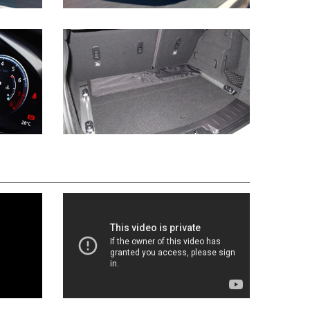
 на той же платформе, что используется на
er Discovery Sport. Передняя подвеска здесь со
ниевыми поворотными кулаками, а задняя –
 В качестве опции для модели доступны
вумя режимами (Normal и Dynamic).
более жесткий передний подрамник. Основа
на из стали, при этом передние крылья, капот,
алюминиевые. В отличие от других моделей