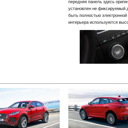
передняя панель здесь ориги
установлен не фиксируемый д
быть полностью электронной 
интерьера используются высо
Jaguar E-PACE interior