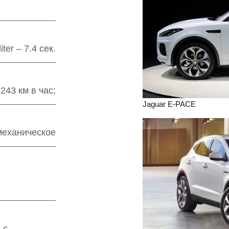
liter – 7.4 сек.
- 243 км в час;
Jaguar E-PACE
механическое
 с