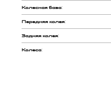
Колесная база
:
Передняя колея
:
Задняя колея
:
Колеса
: