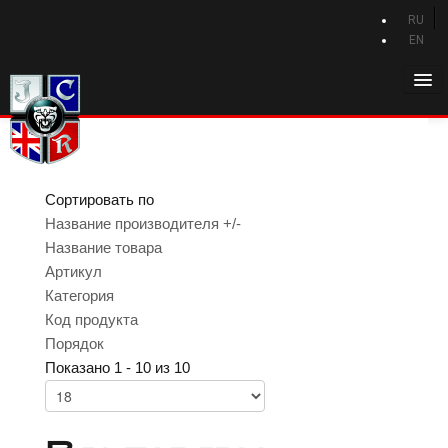
RU
EN
Главная
История Jaguar
Каталог Jaguar
Сортировать по
Новости Jaguar
Название производителя +/-
Название товара
Клуб
Артикул
Категория
Программа привилегий
Код продукта
Форум
Порядок
Показано 1 - 10 из 10
Контакты