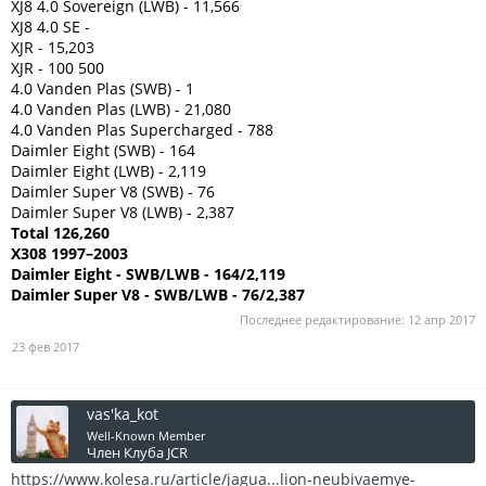
XJ8 4.0 Sovereign (LWB) - 11,566
XJ8 4.0 SE -
XJR - 15,203
XJR - 100 500
4.0 Vanden Plas (SWB) - 1
4.0 Vanden Plas (LWB) - 21,080
4.0 Vanden Plas Supercharged - 788
Daimler Eight (SWB) - 164
Daimler Eight (LWB) - 2,119
Daimler Super V8 (SWB) - 76
Daimler Super V8 (LWB) - 2,387
Total 126,260
X308 1997–2003
Daimler Eight - SWB/LWB - 164/2,119
Daimler Super V8 - SWB/LWB - 76/2,387
Последнее редактирование:
12 апр 2017
23 фев 2017
vas'ka_kot
Well-Known Member
Член Клуба JCR
https://www.kolesa.ru/article/jagua...lion-neubivaemye-