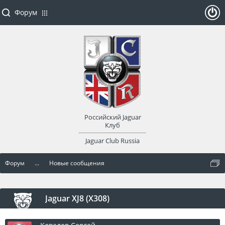
Форум
ойти
или
заре
Российский Jaguar
гист
Клуб
Jaguar Club Russia
рир
Форум
...
Новые сообщения
оват
ься
Jaguar XJ8 (X308)