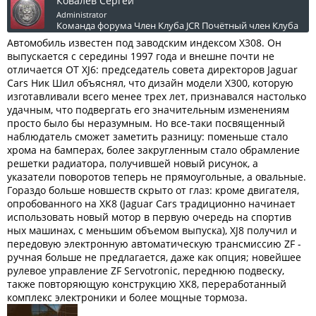
Ковалев Сергей
Administrator
Команда форума
Член Клуба JCR
Почётный член Клуба
Автомобиль известен под заводским индексом Х308. Он
выпускается с середины 1997 года и внешне почти не
отличается OT XJ6: председатель совета директоров Jaguar
Cars Ник Шил объяснял, что дизайн модели Х300, которую
изготавливали всего менее трех лет, признавался настолько
удачным, что подвергать его значительным изменениям
просто было бы неразумным. Но все-таки посвященный
наблюдатель сможет заметить разницу: поменьше стало
хрома на бамперах, более закругленным стало обрамление
решетки радиатора, получившей новый рисунок, а
указатели поворотов теперь не прямоугольные, а овальные.
Гораздо больше новшеств скрыто от глаз: кроме двигателя,
опробованного на ХК8 (Jaguar Cars традиционно начинает
использовать новый мотор в первую очередь на спортив
ных машинах, с меньшим объемом выпуска), XJ8 получил и
передовую электронную автоматическую трансмиссию ZF -
ручная больше не предлагается, даже как опция; новейшее
рулевое управление ZF Servotronic, переднюю подвеску,
также повторяющую конструкцию ХК8, переработанный
комплекс электроники и более мощные тормоза.