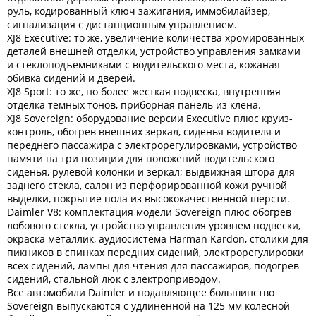
руль, кодированный ключ зажигания, иммобилайзер,
сигнализация с дистанционным управлением.
XJ8 Executive: то же, увеличение количества хромированных
деталей внешней отделки, устройство управления замками
и стеклоподъемниками с водительского места, кожаная
обивка сидений и дверей.
XJ8 Sport: то же, но более жесткая подвеска, внутренняя
отделка темных тонов, приборная панель из клена.
XJ8 Sovereign: оборудование версии Executive плюс круиз-
контроль, обогрев внешних зеркал, сиденья водителя и
переднего пассажира с электрорегулировками, устройство
памяти на три позиции для положений водительского
сиденья, рулевой колонки и зеркал; выдвижная штора для
заднего стекла, салон из перфорированной кожи ручной
выделки, покрытие пола из высококачественной шерсти.
Daimler V8: комплектация модели Sovereign плюс обогрев
лобового стекла, устройство управления уровнем подвески,
окраска металлик, аудиосистема Harman Kardon, столики для
пикников в спинках передних сидений, электрорегулировки
всех сидений, лампы для чтения для пассажиров, подогрев
сидений, стальной люк с электроприводом.
Все автомобили Daimler и подавляющее большинство
Sovereign выпускаются с удлиненной на 125 мм колесной