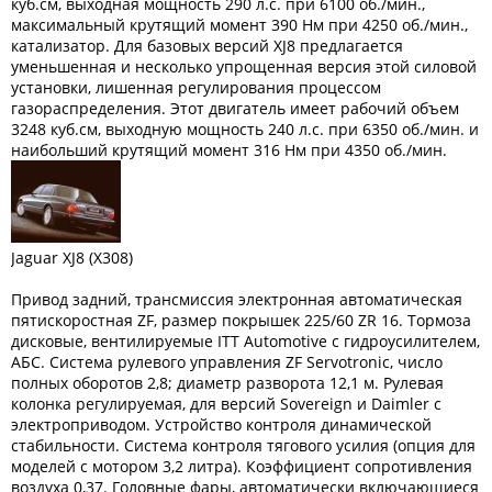
куб.см, выходная мощность 290 л.с. при 6100 об./мин.,
максимальный крутящий момент 390 Нм при 4250 об./мин.,
катализатор. Для базовых версий XJ8 предлагается
уменьшенная и несколько упрощенная версия этой силовой
установки, лишенная регулирования процессом
газораспределения. Этот двигатель имеет рабочий объем
3248 куб.см, выходную мощность 240 л.с. при 6350 об./мин. и
наибольший крутящий момент 316 Нм при 4350 об./мин.
Jaguar XJ8 (X308)
Привод задний, трансмиссия электронная автоматическая
пятискоростная ZF, размер покрышек 225/60 ZR 16. Тормоза
дисковые, вентилируемые ITT Automotive с гидроусилителем,
АБС. Система рулевого управления ZF Servotronic, число
полных оборотов 2,8; диаметр разворота 12,1 м. Рулевая
колонка регулируемая, для версий Sovereign и Daimler с
электроприводом. Устройство контроля динамической
стабильности. Система контроля тягового усилия (опция для
моделей с мотором 3,2 литра). Коэффициент сопротивления
воздуха 0,37. Головные фары, автоматически включающиеся