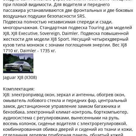
при плохой видимости. Для водителя и переднего
пассажира устанавливаются две фронтальных и две боковых
воздушных подушки безопасности SRS.
Подвеска полностью независимая спереди и сзади,
многорычажная. Стандартная подвеска Touring для моделей
XJ8, XJ8 Executive, Sovereign, Daimler. Подвеска повышенной
жесткости для модели XJ8 Sport. Несущий четырехдверный
кузов типа монокок с зонами поглощения энергии. Вес XJ8
1710 кг, Daimler - 1735 кг.
Jaguar XJ8 (X308)
Комплектация:
XJ8: электропривод окон, зеркал и антенны, обогрев окон,
омыватель лобового стекла и передних фар, центральный
замок, дистанционное управление замком багажника и
бензобака, электронный климат-контроль, борткомпьютер,
аудиосистема с регулировками, вынесенными на руль,
восемь колонок, сиденье водителя с электрорегулировкой,
комбинированная обивка дверей и сидений из ткани и кожи,
отделанная деревом приборная панель, обшитый кожей