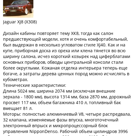
Jaguar XJ8 (X308)
Дизайн кабины повторяет тему ХК8, тогда как салон
предшествующей модели, хотя и очень комфортабельный,
был выдержан в несколько угловатом стиле XJ40. Как и на
купе, приборная доска из ореха или клена тянется во всю
ширину салона, исчез короткий козырек над циферблатами
основных приборов, обводы центральной консоли стали
более округлыми. Кожаная отделка интерьера теперь еще
богаче, а затраты дерева ценных пород можно исчислять в
кубометрах.
Технические характеристики:
Длина 5024 мм, ширина 2074 мм (исключая внешние
зеркала - 1800 мм), высота 1314 мм, база 2870 мм, дорожный
просвет 117 мм, объем багажника 410 л, топливный бак
вмещает 81 л.
Моторы: полностью алюминиевый V8, четыре распредвала,
32 клапана, изменяемые фазы впуска, многоточечный
электронный впрыск и микропроцессорный блок
управления NipponDenso. Рабочий объем цилиндров 3996