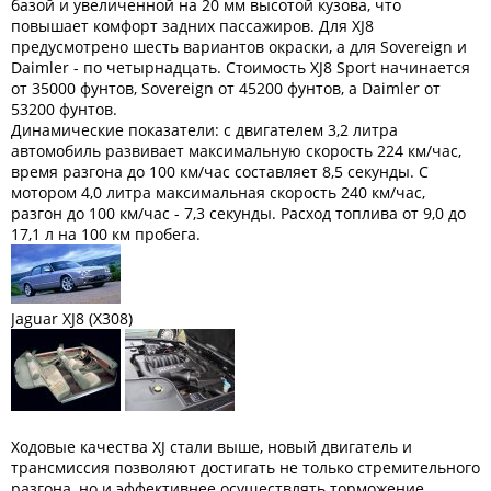
базой и увеличенной на 20 мм высотой кузова, что
повышает комфорт задних пассажиров. Для XJ8
предусмотрено шесть вариантов окраски, а для Sovereign и
Daimler - по четырнадцать. Стоимость XJ8 Sport начинается
от 35000 фунтов, Sovereign от 45200 фунтов, a Daimler от
53200 фунтов.
Динамические показатели: с двигателем 3,2 литра
автомобиль развивает максимальную скорость 224 км/час,
время разгона до 100 км/час составляет 8,5 секунды. С
мотором 4,0 литра максимальная скорость 240 км/час,
разгон до 100 км/час - 7,3 секунды. Расход топлива от 9,0 до
17,1 л на 100 км пробега.
Jaguar XJ8 (X308)
Xодовые качества XJ стали выше, новый двигатель и
трансмиссия позволяют достигать не только стремительного
разгона, но и эффективнее осуществлять торможение