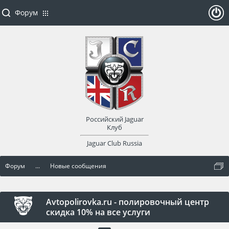
Форум
ойти
или
заре
Российский Jaguar
гист
Клуб
Jaguar Club Russia
рир
Форум
...
Новые сообщения
оват
ься
Avtopolirovka.ru - полировочный центр
скидка 10% на все услуги