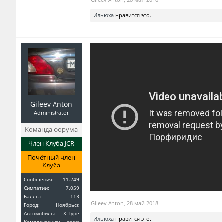
Ильюха
нравится это.
Gileev Anton
Administrator
Команда форума
Член Клуба JCR
Почётный член
Клуба
Сообщения:
11.249
Симпатии:
7.059
Баллы:
113
Gileev Anton
,
28 май 2018
Город:
Ноябрьск
Автомобиль:
X-Type
Ильюха
нравится это.
Комплектация:
sport