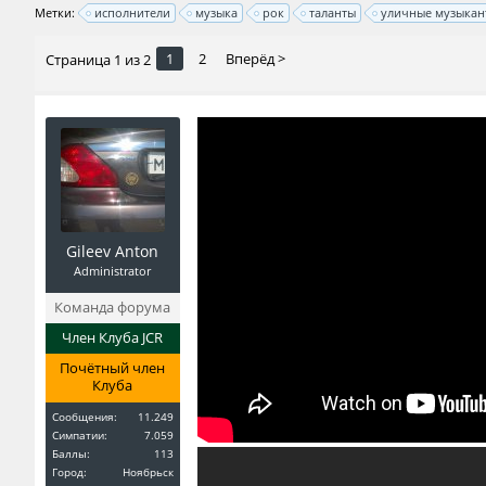
Метки:
исполнители
музыка
рок
таланты
уличные музыкан
1
2
Вперёд >
Страница 1 из 2
Gileev Anton
Administrator
Команда форума
Член Клуба JCR
Почётный член
Клуба
Сообщения:
11.249
Симпатии:
7.059
Баллы:
113
Город:
Ноябрьск