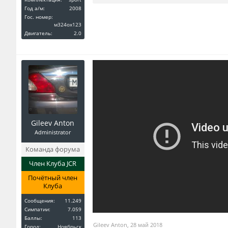
Год a/м:
2008
Гос. номер:
м324ох123
Двигатель:
2.0
Gileev Anton
Administrator
Команда форума
Член Клуба JCR
Почётный член
Клуба
Сообщения:
11.249
Симпатии:
7.059
Баллы:
113
Gileev Anton
,
28 май 2018
Город:
Ноябрьск