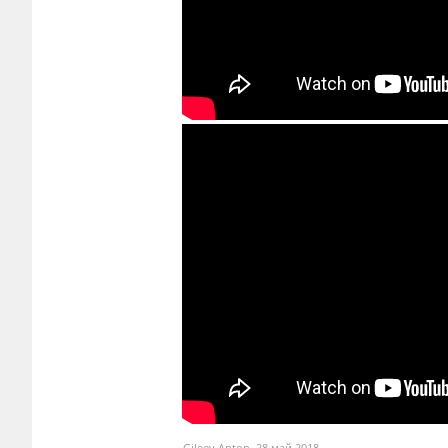
Gileev Anton
,
28 май 2018