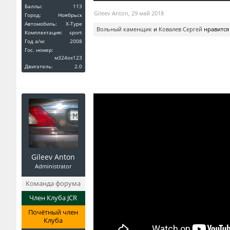
Баллы:
113
Gileev Anton
,
29 май 2018
Город:
Ноябрьск
Автомобиль:
X-Type
Вольный каменщик
и
Ковалев Сергей
нравится 
Комплектация:
sport
Год a/м:
2008
Гос. номер:
м324ох123
Двигатель:
2.0
Gileev Anton
Administrator
Команда форума
Член Клуба JCR
Почётный член
Клуба