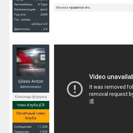
Автомобиль:
X-Type
Ильюха
нравится это.
Комплектация:
sport
Год a/м:
2008
Гос. номер:
м324ох123
Двигатель:
2.0
Gileev Anton
Administrator
Команда форума
Член Клуба JCR
Почётный член
Клуба
Сообщения:
11.249
Симпатии:
7.059