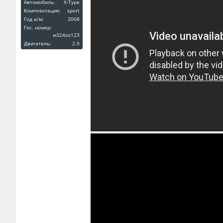
Автомобиль:
X-Type
Комплектация:
sport
Год a/м:
2008
Гос. номер:
м324ох123
Двигатель:
2.0