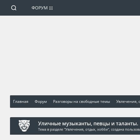
ФОРУМ
Главная
Форум
Разговоры на свободные темы
Увлечения, 
Уличные музыканты, певцы и таланты.
Тема в разделе "
Увлечения, отдых, хобби
", создана пользо