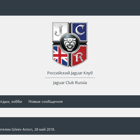
Российский Jaguar Клуб
Jaguar Club Russia
отдых, хобби
Новые сообщения
вателем
Gileev Anton
,
28 май 2018
.