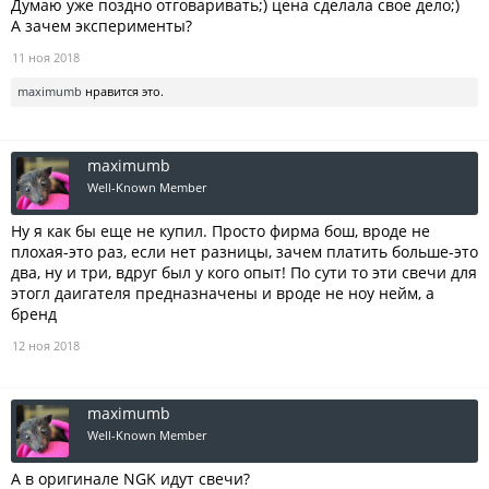
Думаю уже поздно отговаривать;) цена сделала свое дело;)
А зачем эксперименты?
11 ноя 2018
maximumb
нравится это.
maximumb
Well-Known Member
Ну я как бы еще не купил. Просто фирма бош, вроде не
плохая-это раз, если нет разницы, зачем платить больше-это
два, ну и три, вдруг был у кого опыт! По сути то эти свечи для
этогл даигателя предназначены и вроде не ноу нейм, а
бренд
12 ноя 2018
maximumb
Well-Known Member
А в оригинале NGK идут свечи?