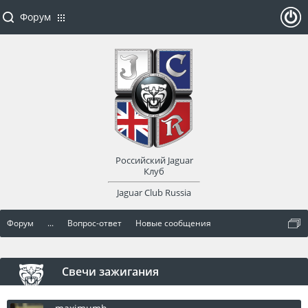
Форум
ойти
или
заре
Российский Jaguar
гист
Клуб
Jaguar Club Russia
рир
Форум
...
Вопрос-ответ
Новые сообщения
оват
ься
Свечи зажигания