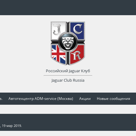
Российский Jaguar Клуб
Jaguar Club Russia
а.
Автотехцентр ADM-service (Москва)
Акции
Новые сообщения
,
19 мар 2019
.