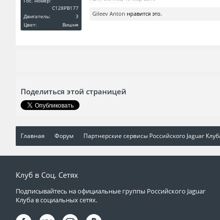
Гос. номер:
C128РВ177
Gileev Anton
нравится это.
Двигатель:
3
Цвет:
Вишня
Поделиться этой страницей
Главная
Форум
Партнерские сервисы Российского Jaguar Клуб
Клуб в Соц. Сетях
Подписывайтесь на официальные группы Российского Jaguar
Клуба в социальных сетях.