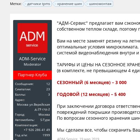
Метки:
датчики tpms
хранение шин
шиномонтаж
"АДМ-Сервис" предлагает вам сэконо
собственном теплом складе, поэтому 
Вам на месте заменят резину на лет
оптимальные условия микроклимата,
системой видеонаблюдения внутри и 
ADM-Service
ТАРИФЫ И ЦЕНЫ НА СЕЗОННОЕ ХРАН
Moderator
(в комплекте, не превышающем 4 еди
Партнер Клуба
СЕЗОННЫЙ (6 месяцев) – 3 000
Сообщения:
12
Симпатии:
23
ГОДОВОЙ (12 месяцев) – 5 400
Баллы:
3
Адрес:
Москва ул.Верейская
При заключении договора ответствен
д.29 стр.2
повреждений покрышки производятся
Город:
Москва
По вопросам сезонного хранения шин
Автомобиль:
S-Type
Комплектация:
Мы сделаем все, чтобы сохранить Ва
+7 926 286 41 49
Год a/м:
1999
ADM-Service
,
19 мар 2019