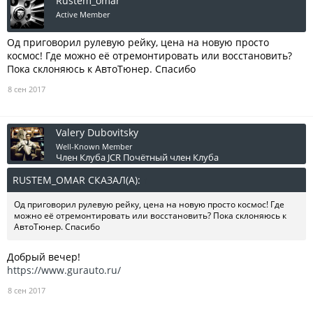
Rustem_omar
Active Member
Од приговорил рулевую рейку, цена на новую просто
космос! Где можно её отремонтировать или восстановить?
Пока склоняюсь к АвтоТюнер. Спасибо
8 сен 2017
Valery Dubovitsky
Well-Known Member
Член Клуба JCR
Почётный член Клуба
RUSTEM_OMAR СКАЗАЛ(А):
↑
Од приговорил рулевую рейку, цена на новую просто космос! Где
можно её отремонтировать или восстановить? Пока склоняюсь к
АвтоТюнер. Спасибо
Добрый вечер!
https://www.gurauto.ru/
8 сен 2017