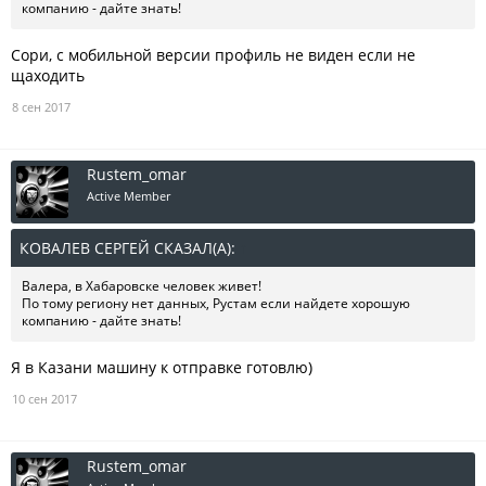
компанию - дайте знать!
Сори, с мобильной версии профиль не виден если не
щаходить
8 сен 2017
Rustem_omar
Active Member
КОВАЛЕВ СЕРГЕЙ СКАЗАЛ(А):
↑
Валера, в Хабаровске человек живет!
По тому региону нет данных, Рустам если найдете хорошую
компанию - дайте знать!
Я в Казани машину к отправке готовлю)
10 сен 2017
Rustem_omar