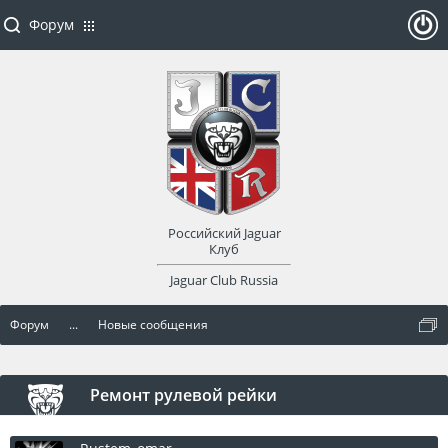
Форум
ойти
или
заре
Российский Jaguar
гист
Клуб
Jaguar Club Russia
рир
Форум
...
Новые сообщения
оват
ься
Ремонт рулевой рейки