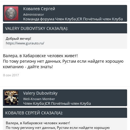
Ковалев Сергей
Administrator
Команда форума
Член Клуба JCR
Почётный член Клуба
VALERY DUBOVITSKY СКАЗАЛ(А):
↑
Добрый вечер!
https://www.gurauto.ru/
Валера, в Хабаровске человек живет!
По тому региону нет данных, Рустам если найдете хорошую
компанию - дайте знать!
8 сен 2017
Valery Dubovitsky
Well-Known Member
Член Клуба JCR
Почётный член Клуба
КОВАЛЕВ СЕРГЕЙ СКАЗАЛ(А):
↑
Валера, в Хабаровске человек живет!
По тому региону нет данных, Рустам если найдете хорошую