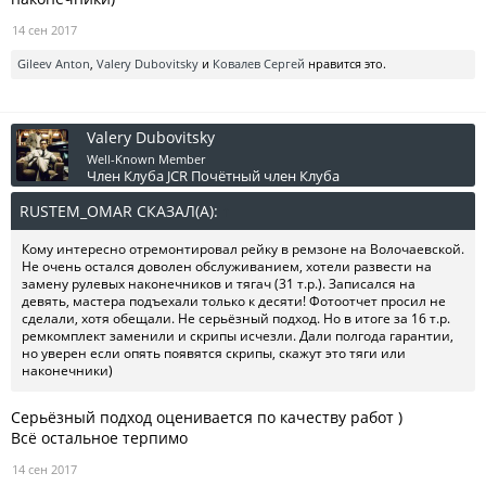
14 сен 2017
Gileev Anton
,
Valery Dubovitsky
и
Ковалев Сергей
нравится это.
Valery Dubovitsky
Well-Known Member
Член Клуба JCR
Почётный член Клуба
RUSTEM_OMAR СКАЗАЛ(А):
↑
Кому интересно отремонтировал рейку в ремзоне на Волочаевской.
Не очень остался доволен обслуживанием, хотели развести на
замену рулевых наконечников и тягач (31 т.р.). Записался на
девять, мастера подъехали только к десяти! Фотоотчет просил не
сделали, хотя обещали. Не серьёзный подход. Но в итоге за 16 т.р.
ремкомплект заменили и скрипы исчезли. Дали полгода гарантии,
но уверен если опять появятся скрипы, скажут это тяги или
наконечники)
Серьёзный подход оценивается по качеству работ )
Всё остальное терпимо
14 сен 2017