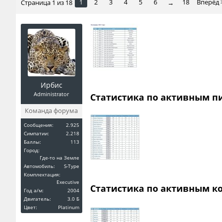
1
2
3
4
5
6
18
Вперёд 
Страница 1 из 18
→
Ирбис
Administrator
Статистика по активным пи
Команда форума
Сообщения:
2.925
Симпатии:
2.218
Баллы:
113
Город:
Где-то на Земле
Автомобиль:
S-Type
Комплектация:
Executive
Статистика по активным к
Год a/м:
2004
Двигатель:
3.0 Б
Цвет:
Platinum