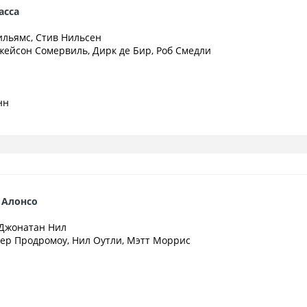
асса
Уильямс, Стив Нильсен
Джейсон Сомервиль, Дирк де Бир, Роб Смедли
нн
 Алонсо
, Джонатан Нил
итер Продромоу, Нил Оутли, Мэтт Моррис