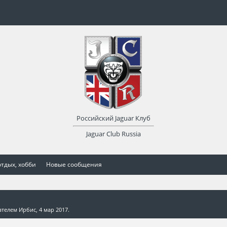
Российский Jaguar Клуб
Jaguar Club Russia
отдых, хобби
Новые сообщения
вателем
Ирбис
,
4 мар 2017
.