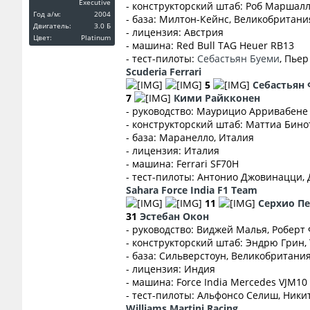
Executive
- конструкторский штаб: Роб Маршалл
Год a/м:
2004
- база: Милтон-Кейнс, Великобритани
Двигатель:
3.0 Б
- лицензия: Австрия
Цвет:
Platinum
- машина: Red Bull TAG Heuer RB13
- тест-пилоты:
Себастьян Буеми
, Пьер
Scuderia Ferrari
5
Себастьян 
7
Кими Райкконен
- руководство: Маурицио Арривабене
- конструкторский штаб: Маттиа Бино
- база: Маранелло, Италия
- лицензия: Италия
- машина: Ferrari SF70H
- тест-пилоты: Антонио Джовинацци, 
Sahara Force India F1 Team
11
Серхио Пе
31
Эстебан Окон
- руководство: Виджей Малья, Робер
- конструкторский штаб: Эндрю Грин,
- база: Сильверстоун, Великобритани
- лицензия: Индия
- машина: Force India Mercedes VJM10
- тест-пилоты: Альфонсо Селиш, Ник
Williams Martini Racing