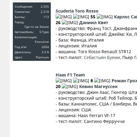
Сообщения:
2.925
Scuderia Toro Rosso
Симпатии:
2.218
55
Карлос Са
Баллы:
113
26
Даниил Квят
Город:
Где-то на Земле
- руководство: Франц Тост, Джанфран
Автомобиль:
S-Type
- конструкторский штаб: Джеймс Ки, 
Комплектация:
- база: Фаэнца, Италия
Executive
- лицензия: Италия
Год a/м:
2004
- машина: Toro Rosso Renault STR12
Двигатель:
3.0 Б
- тест-пилот:
Себастьян Буеми
, Пьер 
Цвет:
Platinum
Haas F1 Team
8
Роман Гро
20
Кевин Магнуссен
- руководство: Джин Хаас, Гюнтер Шт
- конструкторский штаб: Роб Тейлор, 
- базы: Каннаполис, США / Бэнбери, 
- лицензия: США
- машина: Haas Ferrari VF-17
- тест-пилот: Сантино Ферруччи