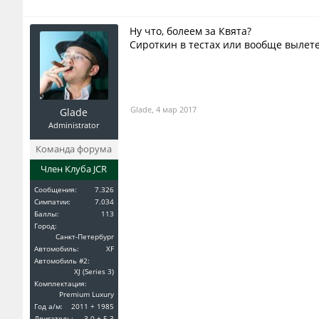
Ну что, болеем за Квята?
Сироткин в тестах или вообще вылет
Glade
,
4 мар 2017
Glade
Administrator
Команда форума
Член Клуба JCR
Сообщения:
7.326
Симпатии:
7.034
Баллы:
113
Город:
Санкт-Петербург
Автомобиль:
XF
Автомобиль #2:
XJ (Series 3)
Комплектация:
Premium Luxury
Год a/м:
2011 + 1985
Двигатель:
3.0 + 5.3