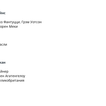
йнс
ко Фантуцци, Грэм Уотсон
Лорен Меки
Гасли
жан
айнер
Бен Агатенгелоу
Великобритания