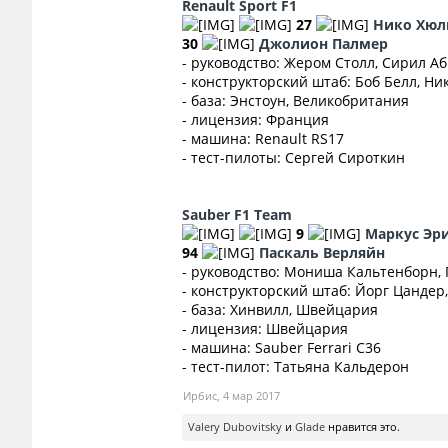
Renault Sport F1
27
Нико Хюл
30
Джолион Палмер
- руководство: Жером Столл, Сирил Аб
- конструкторский штаб: Боб Белл, Ни
- база: Энстоун, Великобритания
- лицензия: Франция
- машина: Renault RS17
- тест-пилоты: Сергей Сироткин
Sauber F1 Team
9
Маркус Эр
94
Паскаль Верляйн
- руководство: Мониша Кальтенборн,
- конструкторский штаб: Йорг Цандер
- база: Хинвилл, Швейцария
- лицензия: Швейцария
- машина: Sauber Ferrari C36
- тест-пилот: Татьяна Кальдерон
Ирбис
,
4 мар 2017
Valery Dubovitsky
и
Glade
нравится это.