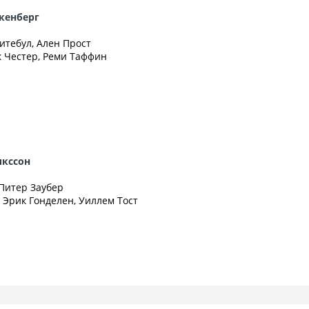
кенберг
итебул, Ален Прост
к Честер, Реми Таффин
икссон
 Питер Заубер
, Эрик Гонделен, Уиллем Тост