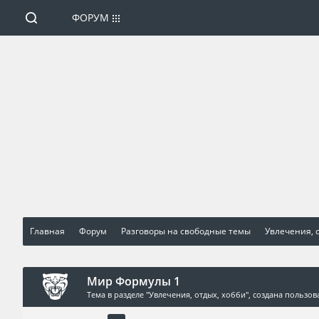
ФОРУМ
Главная
Форум
Разговоры на свободные темы
Увлечения, 
Мир Формулы 1
Тема в разделе "
Увлечения, отдых, хобби
", создана пользо