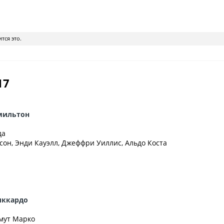
тся это.
17
мильтон
да
сон, Энди Кауэлл, Джеффри Уиллис, Альдо Коста
иккардо
ьмут Марко