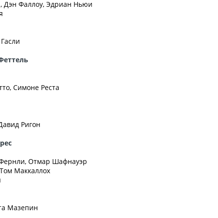
, Дэн Фаллоу, Эдриан Ньюи
я
 Гасли
Феттель
тто, Симоне Реста
Давид Ригон
рес
т Фернли, Отмар Шафнауэр
 Том Маккаллох
я
ита Мазепин