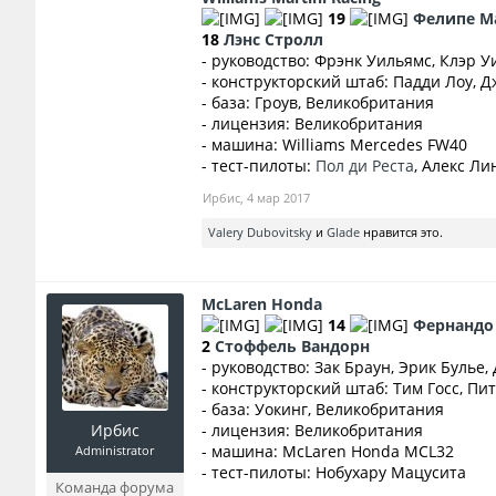
19
Фелипе М
18
Лэнс Стролл
- руководство: Фрэнк Уильямс, Клэр 
- конструкторский штаб: Падди Лоу, 
- база: Гроув, Великобритания
- лицензия: Великобритания
- машина: Williams Mercedes FW40
- тест-пилоты:
Пол ди Реста
, Алекс Ли
Ирбис
,
4 мар 2017
Valery Dubovitsky
и
Glade
нравится это.
McLaren Honda
14
Фернандо
2
Стоффель Вандорн
- руководство: Зак Браун, Эрик Булье
- конструкторский штаб: Тим Госс, П
- база: Уокинг, Великобритания
Ирбис
- лицензия: Великобритания
- машина: McLaren Honda MCL32
Administrator
- тест-пилоты: Нобухару Мацусита
Команда форума