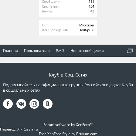
Сообщения:
181
Симпатии:
134
Баллы:
43
Пол:
Мужской
День рождения:
Ноябрь 6
Главная
Пользователи
P.A.S
Новые сообщения
Клуб в Соц. Сетях
Подписывайтесь на официальные группы Российского Jaguar Клуба
в социальных сетях.
Forum software by XenForo™
Перевод:
XF-Russia.ru
Free XenForo Style by Brivium.com