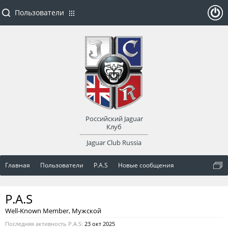
Пользователи
ойти
или
заре
Российский Jaguar
гист
Клуб
Jaguar Club Russia
рир
Главная
Пользователи
P.A.S
Новые сообщения
оват
P.A.S
ься
Well-Known Member
, Мужской
Последняя активность P.A.S:
23 окт 2025