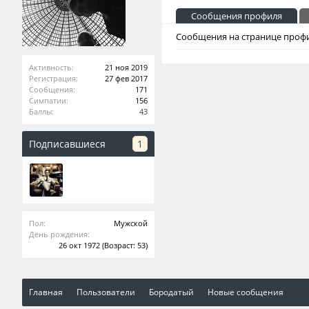
Сообщения профиля
Сообщения на странице профи
Активность:
21 ноя 2019
Регистрация:
27 фев 2017
Сообщения:
171
Симпатии:
156
Баллы:
43
Подписавшиеся
1
Пол:
Мужской
День рождения:
26 окт 1972
(Возраст: 53)
Главная
Пользователи
Бородатый
Новые сообщения