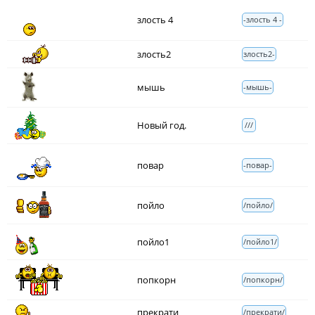
злость 4
-злость 4 -
злость2
злость2-
мышь
-мышь-
Новый год.
///
повар
-повар-
пойло
/пойло/
пойло1
/пойло1/
попкорн
/попкорн/
прекрати
/прекрати/