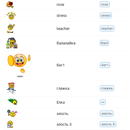
rose
-rose-
stress
-stress-
teacher
-teacher-
балалайка
/бал/
бег1
-бег1-
глажка
-глажка-
Елка
++
злость
-злость-
злость 3
-злость 3-