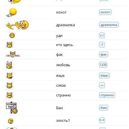
хохот
-хохот-
дразнилка
-дразнилка-
уди
/-/
кто здесь.
:?
фак
-фак-
любовь
1235
язык
-язык-
слеза
-+-
странно
-странно-
Бан
-бан-
злость1
*-*