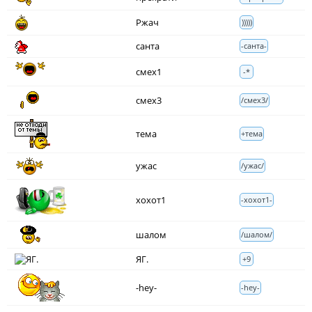
Ржач
)))))
санта
-санта-
смех1
-*
смех3
/смех3/
тема
+тема
ужас
/ужас/
хохот1
-хохот1-
шалом
/шалом/
ЯГ.
+9
-hey-
-hey-