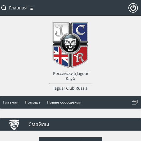
Главная
ойти
или
заре
Российский Jaguar
гист
Клуб
Jaguar Club Russia
рир
Главная
Помощь
Новые сообщения
оват
ься
Смайлы