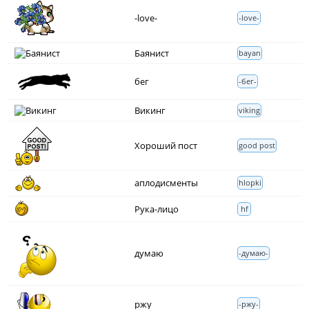
-love-
-love-
Баянист
bayan
бег
-бег-
Викинг
viking
Хороший пост
good post
аплодисменты
hlopki
Рука-лицо
hf
думаю
-думаю-
ржу
-ржу-