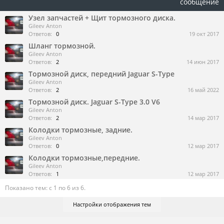
сообщение
Узел запчастей + Щит тормозного диска.
Gileev Anton
Ответов:
0
19 окт 2017
Шланг тормозной.
Gileev Anton
Ответов:
2
14 июн 2017
Тормозной диск, передний Jaguar S-Type
Gileev Anton
Ответов:
2
16 май 2022
Тормозной диск. Jaguar S-Type 3.0 V6
Gileev Anton
Ответов:
2
14 мар 2017
Колодки тормозные, задние.
Gileev Anton
Ответов:
0
12 мар 2017
Колодки тормозные,передние.
Gileev Anton
Ответов:
1
12 мар 2017
Показано тем: с 1 по 6 из 6.
Настройки отображения тем