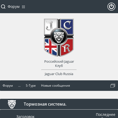
Форум
ойти
или
заре
Российский Jaguar
гист
Клуб
Jaguar Club Russia
рир
Форум
...
S-Type
Новые сообщения
оват
ься
Тормозная система.
Последнее
Заголовок