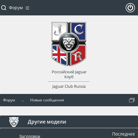
Форум
ойти
или
заре
Российский Jaguar
гист
Клуб
Jaguar Club Russia
рир
Форум
...
Новые сообщения
оват
ься
Другие модели
Последнее
Заголовок