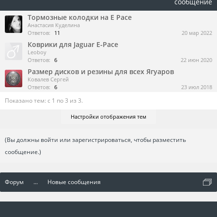
сообщение
Тормозные колодки на E Pace
Анастасия Куделина
Ответов:
11
20 мар 2022
Коврики для Jaguar E-Pace
Leoboy
Ответов:
6
22 июн 2020
Размер дисков и резины для всех Ягуаров
Ковалев Сергей
Ответов:
6
23 июл 2018
Показано тем: с 1 по 3 из 3.
Настройки отображения тем
(Вы должны войти или зарегистрироваться, чтобы разместить
сообщение.)
Форум
...
Новые сообщения