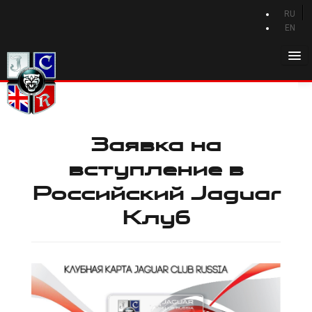
RU
EN
Главная
История Jaguar
Каталог Jaguar
Заявка на
Новости Jaguar
вступление в
Клуб
Российский Jaguar
Программа привилегий
Клуб
Форум
Контакты