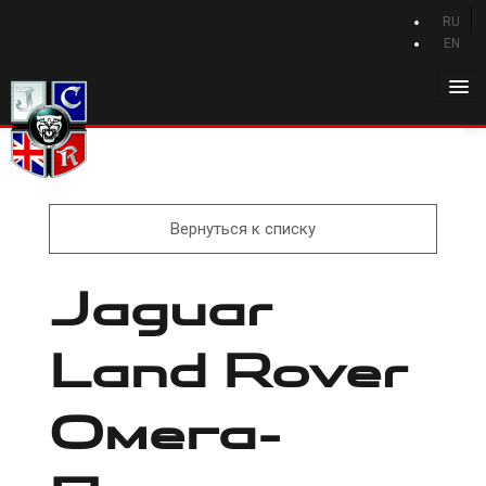
RU
EN
Главная
История Jaguar
Каталог Jaguar
Вернуться к списку
Новости Jaguar
Jaguar
Клуб
Программа привилегий
Land Rover
Форум
Контакты
Омега-