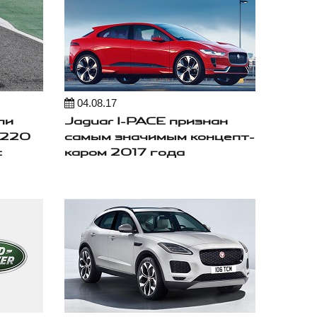
04.08.17
ли
Jaguar I-PACE признан
J220
самым значимым концепт-
c
каром 2017 года