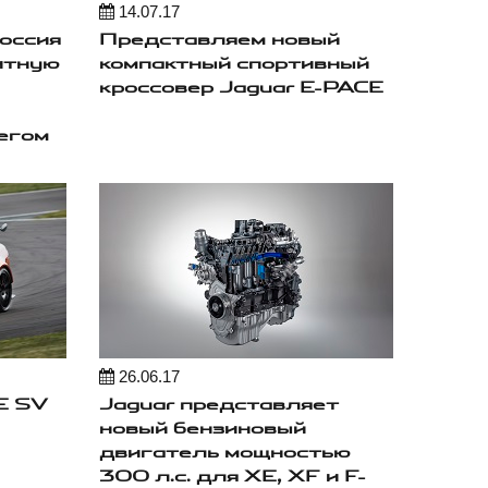
14.07.17
Россия
Представляем новый
итную
компактный спортивный
кроссовер Jaguar E-PACE
егом
26.06.17
E SV
Jaguar представляет
новый бензиновый
двигатель мощностью
300 л.с. для XE, XF и F-