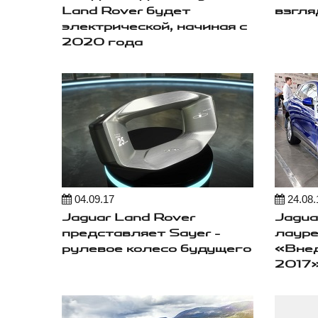
Land Rover будет
взгля
электрической, начиная с
2020 года
04.09.17
24.08.
Jaguar Land Rover
Jagua
представляет Sayer –
лауре
рулевое колесо будущего
«Внед
2017