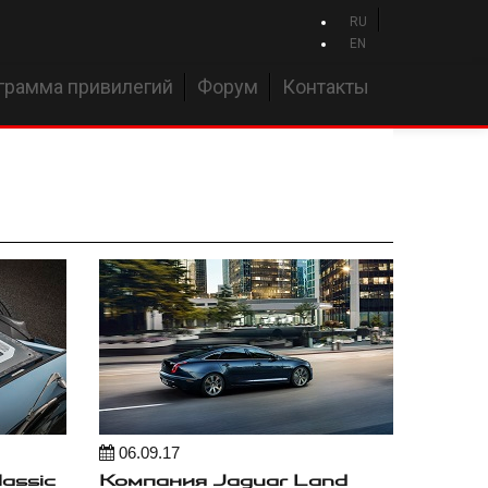
RU
EN
грамма привилегий
Форум
Контакты
06.09.17
assic
Компания Jaguar Land