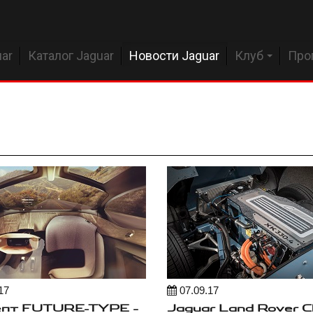
ar
Каталог Jaguar
Новости Jaguar
Клуб
Про
17
07.09.17
епт FUTURE-TYPE –
Jaguar Land Rover Cl