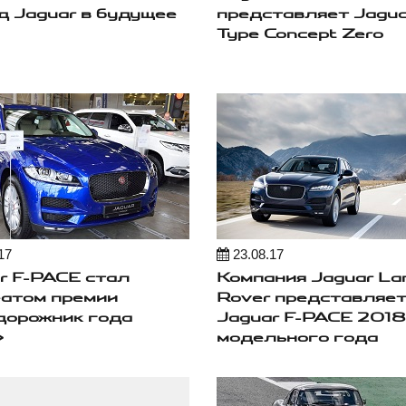
д Jaguar в будущее
представляет Jagua
Type Concept Zero
17
23.08.17
r F-PACE стал
Компания Jaguar La
атом премии
Rover представляе
орожник года
Jaguar F-PACE 2018
»
модельного года