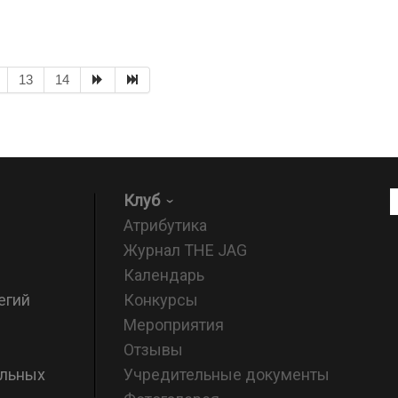
13
14
Клуб
Атрибутика
Журнал THE JAG
Календарь
егий
Конкурсы
Мероприятия
Отзывы
альных
Учредительные документы