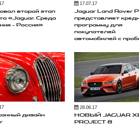
17
17.07.17
овал второй этап
Jaguar Land Rover 
та «Jaguar. Среда
представляет кред
ния – Россия»
программу для
покупателей
автомобилей с проб
17
28.06.17
анный дизайн
НОВЫЙ JAGUAR X
r
PROJECT 8