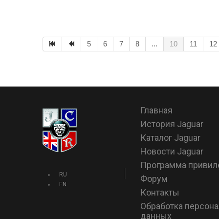
5
6
7
8
...
10
11
12
Главная
История Jaguar
Каталог Jaguar
Новости Jaguar
Программа привил
RU
Форум
EN
Контакты
Обработка персон
данных