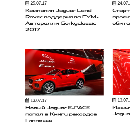
25.07.17
24.07.
Компания Jaguar Land
Старт
Rover поддержала ГУМ-
проек
Авторалли Gorkyclassic
обита
2017
13.07.
13.07.17
Изыск
Новый Jaguar E-PACE
Jagua
попал в Книгу рекордов
Гиннесса