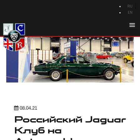
RU
EN
Главная
История Jaguar
Каталог Jaguar
Новости Jaguar
Клуб
Программа привилегий
Форум
08.04.21
Российский Jaguar
Контакты
Клуб на