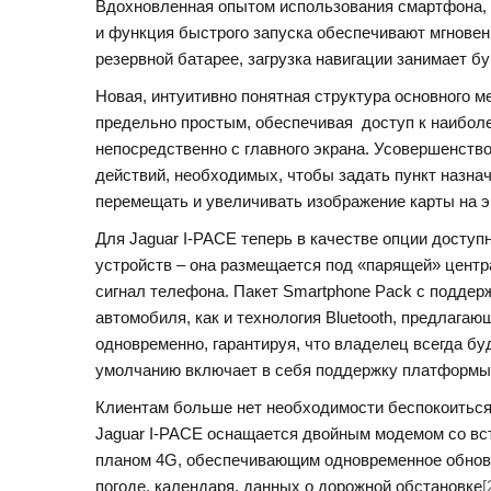
Вдохновленная опытом использования смартфона, с
и функция быстрого запуска обеспечивают мгновен
резервной батарее, загрузка навигации занимает б
Новая, интуитивно понятная структура основного 
предельно простым, обеспечивая доступ к наибол
непосредственно с главного экрана. Усовершенств
действий, необходимых, чтобы задать пункт назна
перемещать и увеличивать изображение карты на э
Для Jaguar I-PACE теперь в качестве опции досту
устройств – она размещается под «парящей» центр
сигнал телефона. Пакет Smartphone Pack с поддер
автомобиля, как и технология Bluetooth, предлаг
одновременно, гарантируя, что владелец всегда бу
умолчанию включает в себя поддержку платформы 
Клиентам больше нет необходимости беспокоиться 
Jaguar I-PACE оснащается двойным модемом со вст
планом 4G, обеспечивающим одновременное обновл
погоде, календаря, данных о дорожной обстановке
[