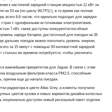
нии к настенной зарядной станции мощностью 11 кВт за
я на 53 км (по циклу WLTP)
[1]
, в то время как полная
рь всего 8,6 часов, что идеально подходит для зарядки
 стран с однофазными источниками электропитания,
тью 7 кВт, также доступны конкурентоспособные
уровень заряда батареи, достаточный для поездки на 35
оде дальних поездок можно пополнить уровень энергии,
всего за 15 минут с помощью 50-киловаттной зарядной
Вт столько же времени потребуется, чтобы увеличить
ся важнейшим приоритетом для Jaguar. В связи с этим
щена воздушным фильтром класса PM2.5, способным
, причем еще до начала поездки.
тки радиатора в цвете Atlas Grey, а клиенты получили
упных цветов кузова и новых вариантов дизайна колесных
ерь опционально доступен новый роскошный пакет отделки