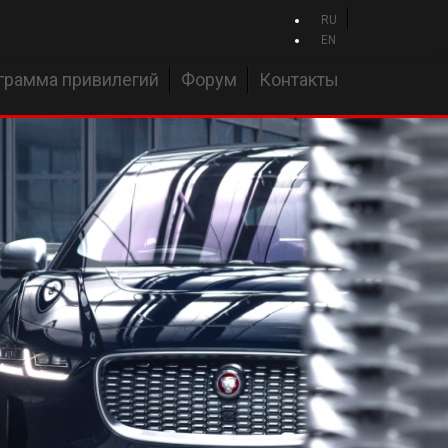
RU
EN
грамма привилегий
Форум
Контакты