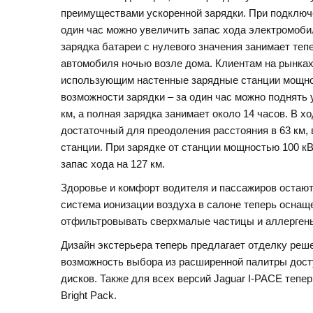
преимуществами ускоренной зарядки. При подключе
один час можно увеличить запас хода электромобил
зарядка батареи с нулевого значения занимает тепе
автомобиля ночью возле дома. Клиентам на рынках
использующим настенные зарядные станции мощнос
возможности зарядки – за один час можно поднять 
км, а полная зарядка занимает около 14 часов. В х
достаточный для преодоления расстояния в 63 км, 
станции. При зарядке от станции мощностью 100 к
запас хода на 127 км.
Здоровье и комфорт водителя и пассажиров остают
система ионизации воздуха в салоне теперь осна
отфильтровывать сверхмалые частицы и аллергены
Дизайн экстерьера теперь предлагает отделку реше
возможность выбора из расширенной палитры дост
дисков. Также для всех версий Jaguar I-PACE теп
Bright Pack.