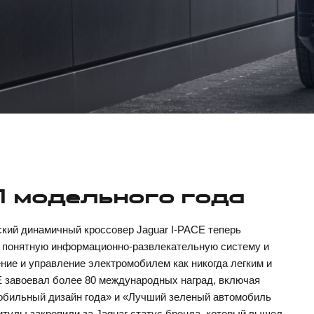
1 модельного года
кий динамичный кроссовер Jaguar I-PACE теперь
 понятную информационно-развлекательную систему и
ние и управление электромобилем как никогда легким и
E завоевал более 80 международных наград, включая
обильный дизайн года» и «Лучший зеленый автомобиль
итулы закрепили за Jaguar статус бренда, который вышел