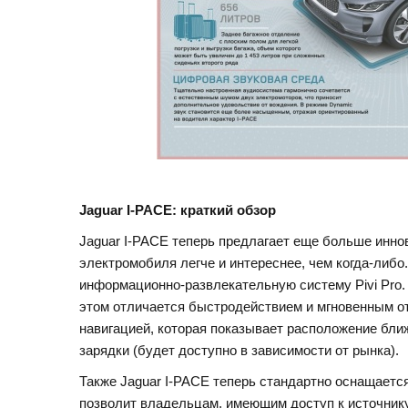
Jaguar I-PACE: краткий обзор
Jaguar I-PACE теперь предлагает еще больше инн
электромобиля легче и интереснее, чем когда-либо
информационно-развлекательную систему Pivi Pro.
этом отличается быстродействием и мгновенным о
навигацией, которая показывает расположение бли
зарядки (будет доступно в зависимости от рынка).
Также Jaguar I-PACE теперь стандартно оснащаетс
позволит владельцам, имеющим доступ к источнику