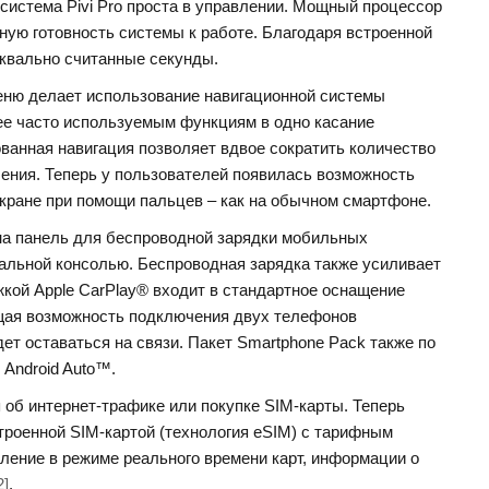
истема Pivi Pro проста в управлении. Мощный процессор
ную готовность системы к работе. Благодаря встроенной
уквально считанные секунды.
меню делает использование навигационной системы
ее часто используемым функциям в одно касание
ованная навигация позволяет вдвое сократить количество
чения. Теперь у пользователей появилась возможность
кране при помощи пальцев – как на обычном смартфоне.
пна панель для беспроводной зарядки мобильных
альной консолью. Беспроводная зарядка также усиливает
жкой Apple CarPlay® входит в стандартное оснащение
ающая возможность подключения двух телефонов
дет оставаться на связи. Пакет Smartphone Pack также по
Android Auto™.
об интернет-трафике или покупке SIM-карты. Теперь
роенной SIM-картой (технология eSIM) с тарифным
ение в режиме реального времени карт, информации о
2]
.