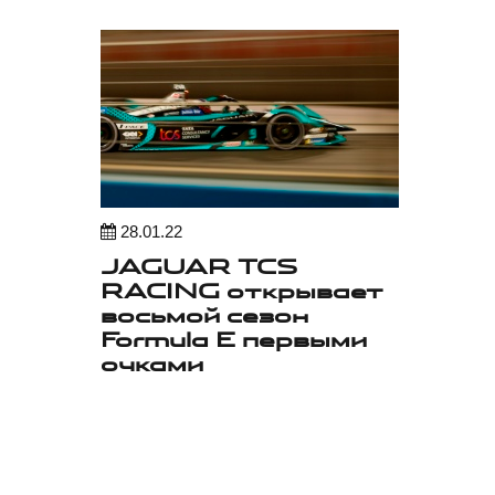
28.01.22
JAGUAR TCS
RACING открывает
восьмой сезон
Formula E первыми
очками