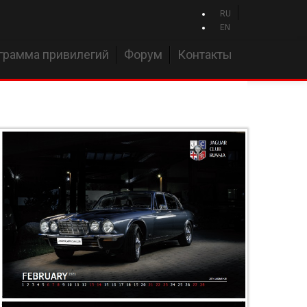
RU
EN
грамма привилегий
Форум
Контакты