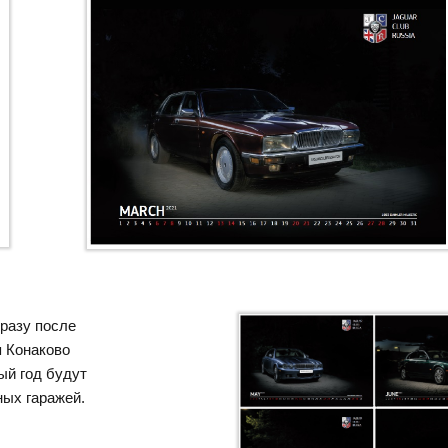
разу после
я Конаково
ый год будут
ных гаражей.