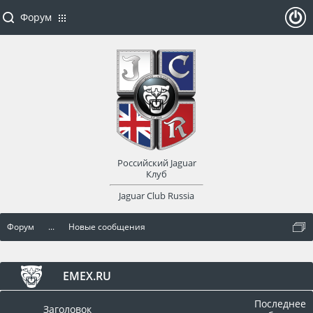
Форум
ойти
или
заре
Российский Jaguar
гист
Клуб
Jaguar Club Russia
рир
Форум
...
Новые сообщения
оват
ься
EMEX.RU
Последнее
Заголовок