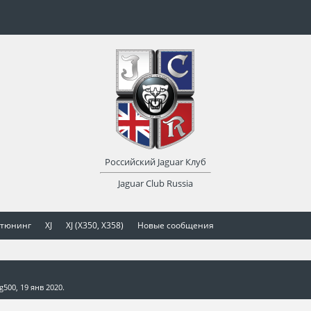
Российский Jaguar Клуб
Jaguar Club Russia
 тюнинг
XJ
XJ (X350, X358)
Новые сообщения
ag500
,
19 янв 2020
.