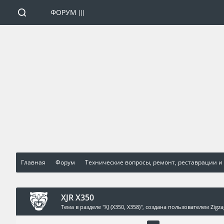
ФОРУМ
Главная
Форум
Технические вопросы, ремонт, реставрации и
XJR X350
Тема в разделе "
XJ (X350, X358)
", создана пользователем
Zigz