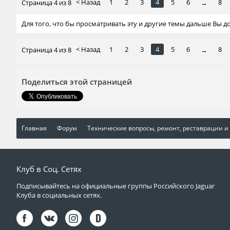
< Назад
1
2
3
4
5
6
8
Страница 4 из 8
→
Для того, что бы просматривать эту и другие темы дальше Вы 
< Назад
1
2
3
4
5
6
8
Страница 4 из 8
→
Поделиться этой страницей
Главная
Форум
Технические вопросы, ремонт, реставрации и
Клуб в Соц. Сетях
Подписывайтесь на официальные группы Российского Jaguar
Клуба в социальных сетях.