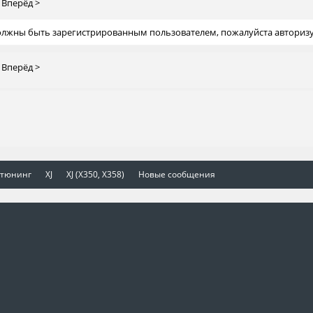
Вперёд >
должны быть зарегистрированным пользователем, пожалуйста авторизу
Вперёд >
 тюнинг
XJ
XJ (X350, X358)
Новые сообщения