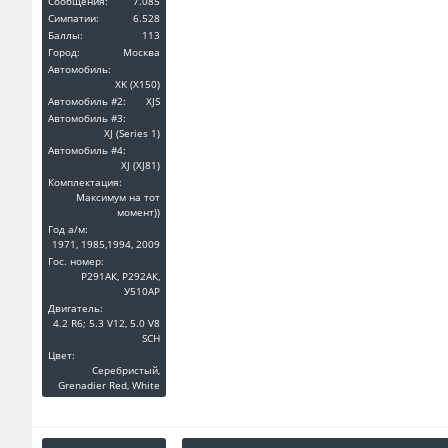
Сообщения:
7.085
Симпатии:
6.528
Баллы:
113
Город:
Москва
Автомобиль:
XK (X150)
Автомобиль #2:
XJS
Автомобиль #3:
XJ (Series 1)
Автомобиль #4:
XJ (XJ81)
Комплектация:
Максимум на тот
момент))
Год a/м:
1971, 1985,1994, 2009
Гос. номер:
Р291АК, Р292АК,
У510АР
Двигатель:
4.2 R6; 5.3 V12, 5.0 V8
SCH
Цвет:
Серебристый,
Grenadier Red, White