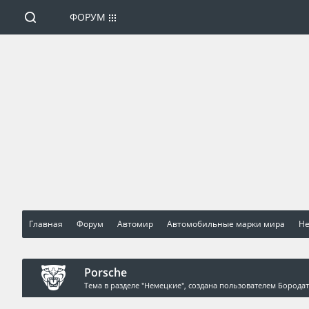
ФОРУМ
Главная
Форум
Автомир
Автомобильные марки мира
Н
Porsche
Тема в разделе "
Немецкие
", создана пользователем
Борода