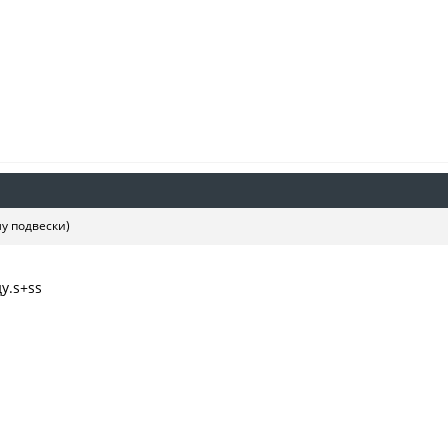
у подвески)
у.s+ss