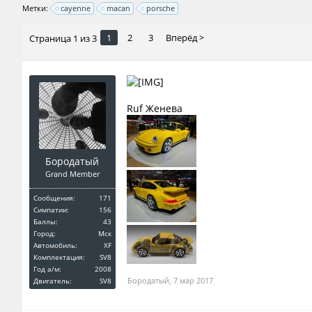
Метки:
cayenne
macan
porsche
1
2
3
Вперёд >
Страница 1 из 3
Ruf Женева
Бородатый
Grand Member
Сообщения:
171
Симпатии:
156
Баллы:
43
Город:
Мск
Автомобиль:
XF
Комплектация:
SV8
Год a/м:
2008
Бородатый
,
7 мар 2017
Двигатель:
SV8