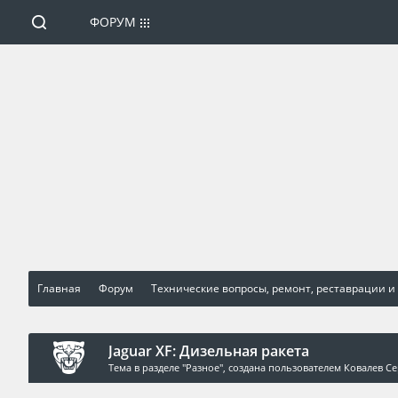
ФОРУМ
Главная
Форум
Технические вопросы, ремонт, реставрации и
Jaguar XF: Дизельная ракета
Тема в разделе "
Разное
", создана пользователем
Ковалев Се