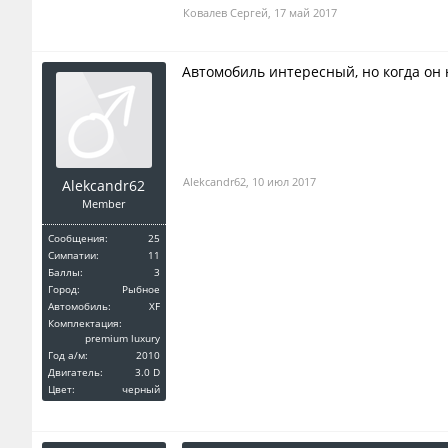
Ковалев Сергей
,
17 май 2017
Автомобиль интересный, но когда он 
Alekcandr62
,
10 июл 2017
Alekcandr62
Member
Сообщения:
25
Симпатии:
11
Баллы:
3
Город:
Рыбное
Автомобиль:
XF
Комплектация:
premium luxury
Год a/м:
2010
Двигатель:
3.0 D
Цвет:
черный