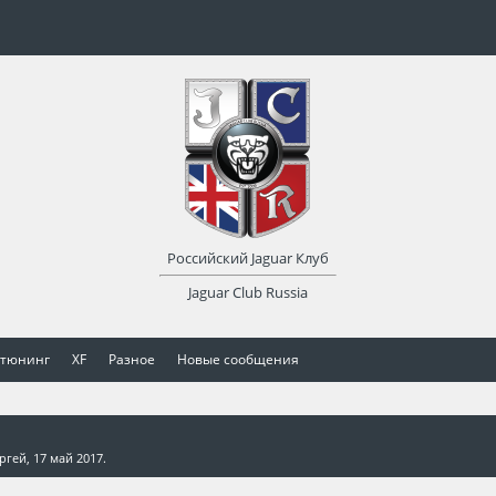
Российский Jaguar Клуб
Jaguar Club Russia
 тюнинг
XF
Разное
Новые сообщения
ргей
,
17 май 2017
.