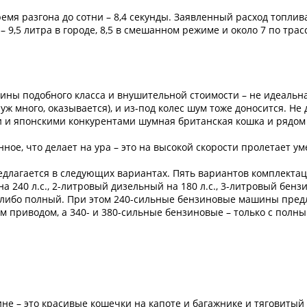
емя разгона до сотни – 8,4 секунды. Заявленный расход топлива
 – 9,5 литра в городе, 8,5 в смешанном режиме и около 7 по тр
ны подобного класса и внушительной стоимости – не идеальная
 уж много, оказывается), и из-под колес шум тоже доносится. Не
и японскими конкурентами шумная британская кошка и рядом н
нное, что делает на ура – это на высокой скорости пролетает у
длагается в следующих вариантах. Пять вариантов комплектаций – 
а 240 л.с., 2-литровый дизельный на 180 л.с., 3-литровый бенз
ий, либо полный. При этом 240-сильные бензиновые машины пре
м приводом, а 340- и 380-сильные бензиновые – только с полным.
ине – это красивые кошечки на капоте и багажнике и тяговиты