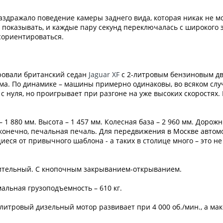
здражало поведение камеры заднего вида, которая никак не мо
оказывать, и каждые пару секунд переключалась с широкого экр
сориентироваться.
ровали британский седан
Jaguar XF
с 2-литровым бензиновым дви
ма. По динамике – машины примерно одинаковы, во всяком слу
с нуля, но проигрывает при разгоне на уже высоких скоростях.
– 1 880 мм. Высота – 1 457 мм. Колесная база – 2 960 мм. Доро
, конечно, печальная печаль. Для передвижения в Москве авто
еся от привычного шаблона - а таких в столице много – это н
тительный. С кнопочным закрыванием-открыванием.
мальная грузоподъемность – 610 кг.
литровый дизельный мотор развивает при 4 000 об./мин., а м