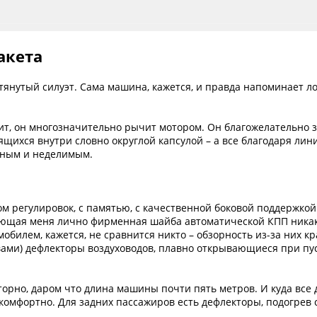
акета
тянутый силуэт. Сама машина, кажется, и правда напоминает ло
ит, он многозначительно рычит мотором. Он благожелательно з
щихся внутри словно округлой капсулой – а все благодаря лини
иным и неделимым.
м регулировок, с памятью, с качественной боковой поддержкой
ющая меня лично фирменная шайба автоматической КПП никак н
обилем, кажется, не сравнится никто – обзорность из-за них к
вами) дефлекторы воздуховодов, плавно открывающиеся при пу
торно, даром что длина машины почти пять метров. И куда все д
 комфортно. Для задних пассажиров есть дефлекторы, подогрев с