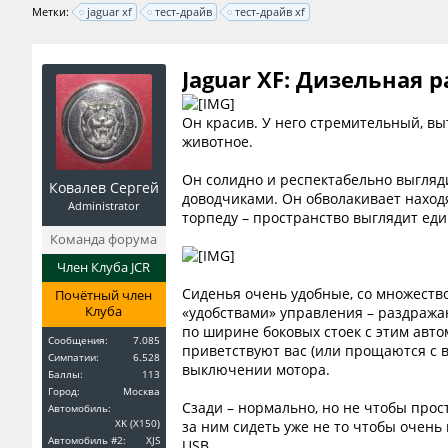
Метки:
jaguar xf
тест-драйв
тест-драйв xf
Jaguar XF: Дизельная р
Он красив. У него стремительный, вы
животное.
Он солидно и респектабельно выгляд
Ковалев Сергей
доводчиками. Он обволакивает находя
Administrator
торпеду – пространство выглядит ед
Команда форума
Член Клуба JCR
Сиденья очень удобные, со множество
Почётный член
Клуба
«удобствами» управления – раздража
по ширине боковых стоек с этим автом
Сообщения:
7.085
приветствуют вас (или прощаются с 
Симпатии:
6.528
выключении мотора.
Баллы:
113
Город:
Москва
Сзади – нормально, но не чтобы прос
Автомобиль:
XK (X150)
за ним сидеть уже не то чтобы очень
Автомобиль #2:
XJS
USB.