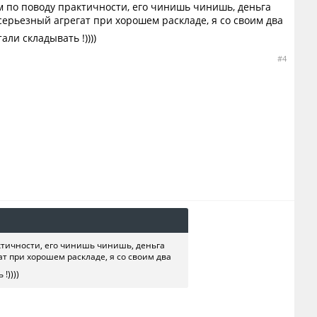
м по поводу практичности, его чинишь чинишь, деньга
серьезный агрегат при хорошем раскладе, я со своим два
али складывать !))))
#4
актичности, его чинишь чинишь, деньга
ат при хорошем раскладе, я со своим два
!))))