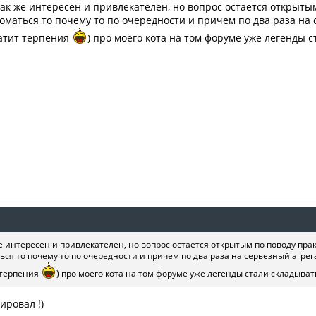
так же интересен и привлекателен, но вопрос остается открыты
ломаться то почему то по очередности и причем по два раза на 
ватит терпения
) про моего кота на том форуме уже легенды ст
же интересен и привлекателен, но вопрос остается открытым по поводу пр
ься то почему то по очередности и причем по два раза на серьезный агрег
т терпения
) про моего кота на том форуме уже легенды стали складывать 
ировал !)