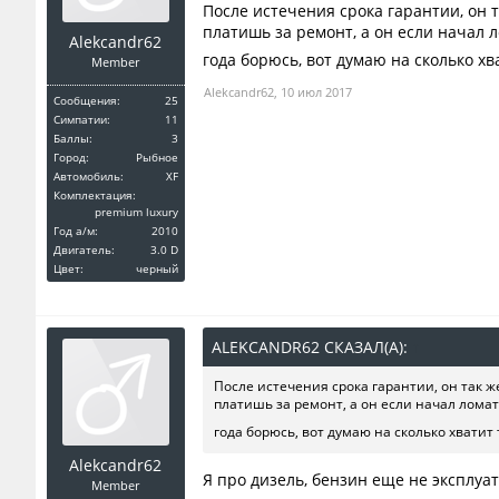
После истечения срока гарантии, он 
платишь за ремонт, а он если начал 
Alekcandr62
года борюсь, вот думаю на сколько х
Member
Alekcandr62
,
10 июл 2017
Сообщения:
25
Симпатии:
11
Баллы:
3
Город:
Рыбное
Автомобиль:
XF
Комплектация:
premium luxury
Год a/м:
2010
Двигатель:
3.0 D
Цвет:
черный
ALEKCANDR62 СКАЗАЛ(А):
↑
После истечения срока гарантии, он так 
платишь за ремонт, а он если начал ломат
года борюсь, вот думаю на сколько хвати
Alekcandr62
Я про дизель, бензин еще не эксплуат
Member