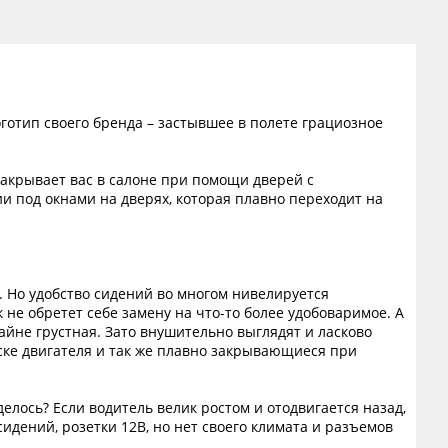
готип своего бренда – застывшее в полете грациозное
акрывает вас в салоне при помощи дверей с
и под окнами на дверях, которая плавно переходит на
. Но удобство сидений во многом нивелируется
е обретет себе замену на что-то более удобоваримое. А
райне грустная. Зато внушительно выглядят и ласково
ске двигателя и так же плавно закрывающиеся при
елось? Если водитель велик ростом и отодвигается назад,
идений, розетки 12В, но нет своего климата и разъемов