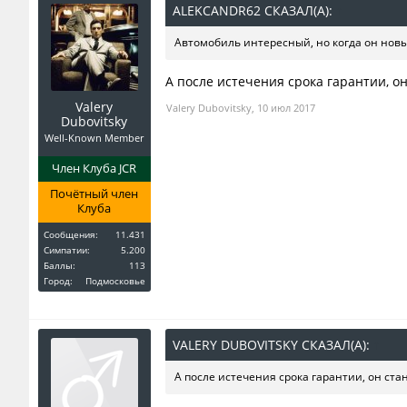
ALEKCANDR62 СКАЗАЛ(А):
↑
Автомобиль интересный, но когда он новый
А после истечения срока гарантии, о
Valery
Valery Dubovitsky
,
10 июл 2017
Dubovitsky
Well-Known Member
Член Клуба JCR
Почётный член
Клуба
Сообщения:
11.431
Симпатии:
5.200
Баллы:
113
Город:
Подмосковье
VALERY DUBOVITSKY СКАЗАЛ(А):
↑
А после истечения срока гарантии, он ста