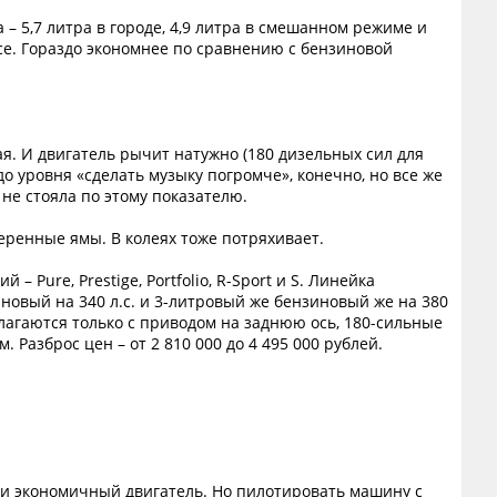
 – 5,7 литра в городе, 4,9 литра в смешанном режиме и
ассе. Гораздо экономнее по сравнению с бензиновой
. И двигатель рычит натужно (180 дизельных сил для
 до уровня «сделать музыку погромче», конечно, но все же
е стояла по этому показателю.
меренные ямы. В колеях тоже потряхивает.
Pure, Prestige, Portfolio, R-Sport и S. Линейка
иновый на 340 л.с. и 3-литровый же бензиновый же на 380
длагаются только с приводом на заднюю ось, 180-сильные
 Разброс цен – от 2 810 000 до 4 495 000 рублей.
й и экономичный двигатель. Но пилотировать машину с