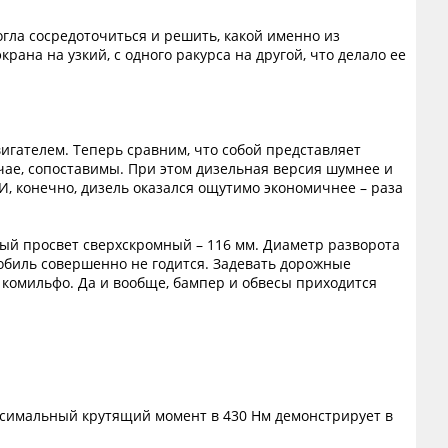
гла сосредоточиться и решить, какой именно из
ана на узкий, с одного ракурса на другой, что делало ее
гателем. Теперь сравним, что собой представляет
чае, сопоставимы. При этом дизельная версия шумнее и
 И, конечно, дизель оказался ощутимо экономичнее – раза
жный просвет сверхскромный – 116 мм. Диаметр разворота
мобиль совершенно не годится. Задевать дорожные
е комильфо. Да и вообще, бампер и обвесы приходится
аксимальный крутящий момент в 430 Нм демонстрирует в