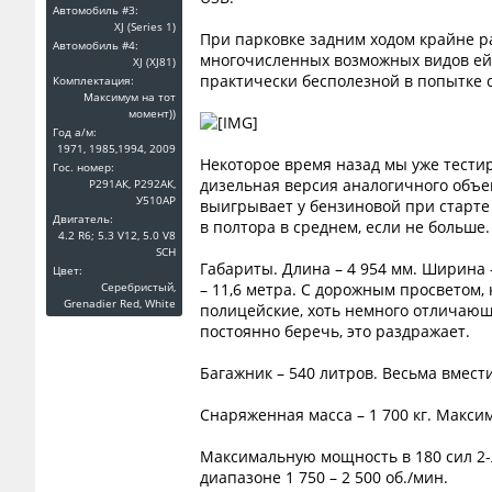
Автомобиль #3:
XJ (Series 1)
При парковке задним ходом крайне ра
Автомобиль #4:
многочисленных возможных видов ей п
XJ (XJ81)
практически бесполезной в попытке 
Комплектация:
Максимум на тот
момент))
Год a/м:
1971, 1985,1994, 2009
Некоторое время назад мы уже тести
Гос. номер:
дизельная версия аналогичного объе
Р291АК, Р292АК,
У510АР
выигрывает у бензиновой при старте 
Двигатель:
в полтора в среднем, если не больше.
4.2 R6; 5.3 V12, 5.0 V8
SCH
Габариты. Длина – 4 954 мм. Ширина 
Цвет:
Серебристый,
– 11,6 метра. С дорожным просветом
Grenadier Red, White
полицейские, хоть немного отличающи
постоянно беречь, это раздражает.
Багажник – 540 литров. Весьма вмес
Снаряженная масса – 1 700 кг. Макси
Максимальную мощность в 180 сил 2-
диапазоне 1 750 – 2 500 об./мин.